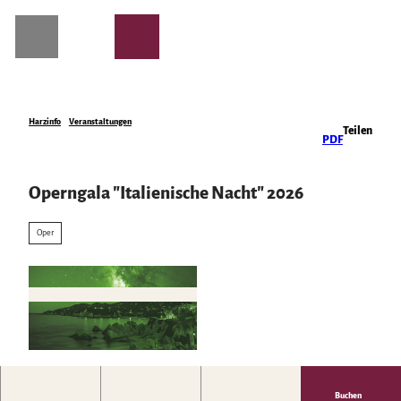
Z
u
m
I
n
h
a
Harzinfo
Veranstaltungen
Teilen
Planen & Übernachten
PDF
l
t
Alle Themen
Unterkünfte
Die Region
Operngala "Italienische Nacht" 2026
Urlaubsangebote
Urlaubsorte von A bis Z
Harzer Onlinemagazin
Podcast | Der Harz hinter den Kulissen
Oper
Gästekarten
Erlebnisse
WhatsApp-Kanal | harz.mountains
Barrierefreiheit
alle Erlebnisse
Der Harz mit gutem Gefühl
Anreise in den Harz
Sehenswürdigkeiten
Die Deutsche Einheit im Harz
Naturlandschaft Harz
Mobil vor Ort & HATIX
Wandern
Berauschend schöne Wildnis
Das Wetter im Harz
Familienurlaub
Der Brocken im Harz
Incoming- und Veranstaltungsagenturen
Spaß & Aktiv
Veranstaltungen
Nationalpark Harz
Mountainbike, E-Bike & Radfahren
© Harztheater gGmbH - Dirk Grosser / Legrellgr
Geopark Harz
Veranstaltungskalender
aphics |
CC-BY-SA
Genuss Bike Paradies
Naturparke im Harz
Harzer KulturWinter
Harzer Klöster
Buchen