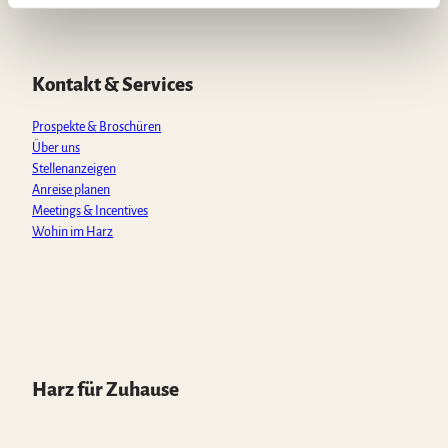
l
t
e
t
t
T
s
b
a
u
o
A
o
g
b
k
p
o
r
e
Kontakt & Services
p
k
a
m
Prospekte & Broschüren
Über uns
Stellenanzeigen
Anreise planen
Meetings & Incentives
Wohin im Harz
Harz für Zuhause