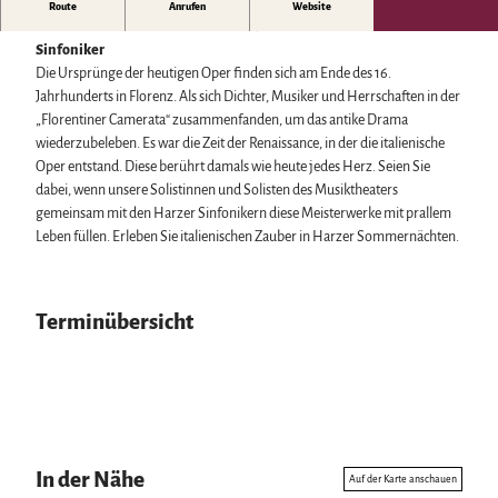
Biosphärenreservat Karstlandschaft Südharz
Harzer Klostersommer
Moderation und Dirigat: GMD Johannes Rieger
Route
Anrufen
Website
Wintersport
Das grüne Band
Silvester
Solistinnen und Solisten des Musiktheaters Harz
Harzer
Bäder, Thermen & Saunen
Regionalstudie Harz
Walpurgis
Sinfoniker
Regionalmarke Typisch Harz
Initiative "Der Wald ruft"
Osterfeuer
Die Ursprünge der heutigen Oper finden sich am Ende des 16.
Urlaub mit Hund im Harz
0% Müll - 100% Harz #NimmsWiederMit
Weihnachts- & Adventsmärkte
Jahrhunderts in Florenz. Als sich Dichter, Musiker und Herrschaften in der
Filmkulisse Harz
Stadt- & Sonderführungen im Harz
„Florentiner Camerata“ zusammenfanden, um das antike Drama
Theater & Bühnen im Harz
wiederzubeleben. Es war die Zeit der Renaissance, in der die italienische
Oper entstand. Diese berührt damals wie heute jedes Herz. Seien Sie
dabei, wenn unsere Solistinnen und Solisten des Musiktheaters
Service
gemeinsam mit den Harzer Sinfonikern diese Meisterwerke mit prallem
Wir für unsere Gäste
Leben füllen. Erleben Sie italienischen Zauber in Harzer Sommernächten.
Kontakt
Prospekte
Online-Shop
Terminübersicht
Newsletter-Anmeldung
Apps & Multimedia-Guides
Harzer Tourismusverband
Jobs im Harztourismus
In der Nähe
Auf der Karte anschauen