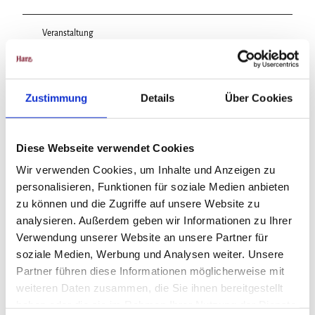
Veranstaltung
Zustimmung
Details
Über Cookies
Veranstaltungsort
Lutherkirche Bad Harzburg
Lutherstraße 7
Diese Webseite verwendet Cookies
38667
Bad Harzburg
Wir verwenden Cookies, um Inhalte und Anzeigen zu
05322/559363
personalisieren, Funktionen für soziale Medien anbieten
karsten.krueger@lk-bs.de
zu können und die Zugriffe auf unsere Website zu
Website
analysieren. Außerdem geben wir Informationen zu Ihrer
Verwendung unserer Website an unsere Partner für
Anreise mit dem Auto
soziale Medien, Werbung und Analysen weiter. Unsere
Anreise mit öffentlichen Verkehrsmitteln
Partner führen diese Informationen möglicherweise mit
Veranstalter
weiteren Daten zusammen, die Sie ihnen bereitgestellt
haben oder die sie im Rahmen Ihrer Nutzung der Dienste
Lutherkirche Bad Harzburg