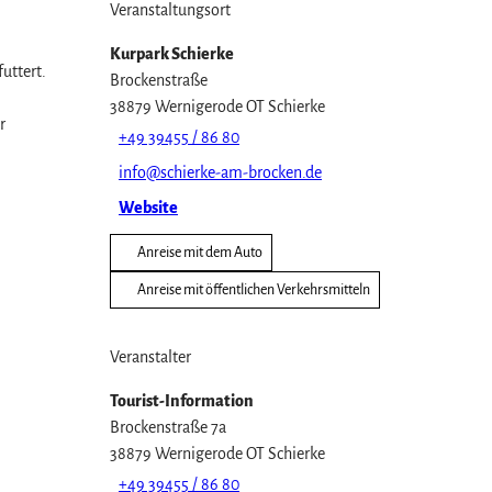
Veranstaltungsort
Kurpark Schierke
uttert.
Brockenstraße
38879
Wernigerode OT Schierke
r
+49 39455 / 86 80
info@schierke-am-brocken.de
Website
Anreise mit dem Auto
Anreise mit öffentlichen Verkehrsmitteln
Veranstalter
Tourist-Information
Brockenstraße 7a
38879
Wernigerode OT Schierke
+49 39455 / 86 80