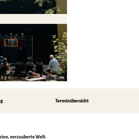
z
ng
Terminübersicht
eine, verzauberte Welt.