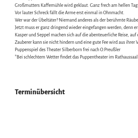
Service
Großmutters Kaffemühle wird geklaut. Ganz frech am hellen Tag
Wir für unsere Gäste
Vor lauter Schreck fällt die Arme erst einmal in Ohnmacht.
Wer war der Übeltäter? Niemand anderes als der berühmte Räuber
Kontakt
Jetzt muss er ganz dringend wieder eingefangen werden, denn er
Prospekte
Kasper und Seppel machen sich auf die abenteuerliche Reise, auf 
Online-Shop
Zauberer kann sie nicht hindern und eine gute Fee wird aus ihrer 
Puppenspiel des Theater Silberborn frei nach O.Preußler
Newsletter-Anmeldung
*Bei schlechtem Wetter findet das Puppentheater im Rathaussaal
Apps & Multimedia-Guides
Harzer Tourismusverband
Jobs im Harztourismus
Terminübersicht