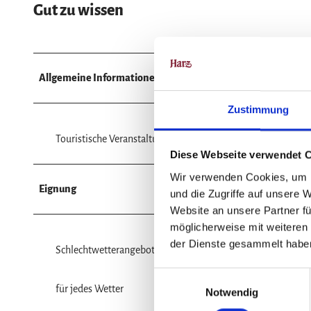
Gut zu wissen
Allgemeine Informationen
Zustimmung
Touristische Veranstaltung
Diese Webseite verwendet 
Wir verwenden Cookies, um I
Eignung
und die Zugriffe auf unsere 
Website an unsere Partner fü
möglicherweise mit weiteren
der Dienste gesammelt habe
Schlechtwetterangebot
E
für jedes Wetter
Notwendig
i
n