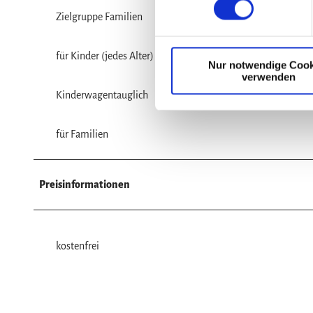
w
Zielgruppe Familien
i
l
für Kinder (jedes Alter)
Nur notwendige Cook
l
verwenden
i
Kinderwagentauglich
g
u
n
für Familien
g
s
a
Preisinformationen
u
s
w
kostenfrei
a
h
l