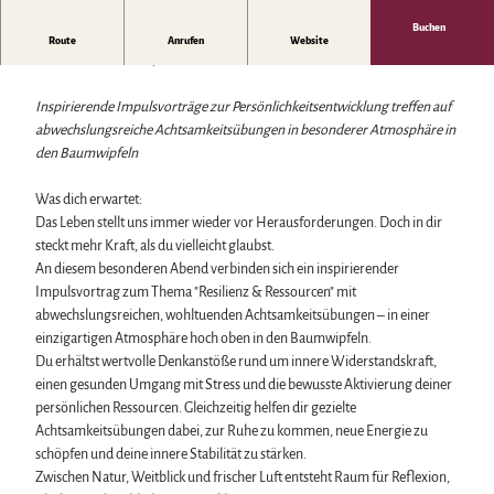
Biosphärenreservat Karstlandschaft Südharz
Harzer Klostersommer
Wintersport
Das grüne Band
Silvester
Buchen
Bäder, Thermen & Saunen
Spannende Impulse treffen auf entspannende Achtsamkeitsübungen.
Route
Anrufen
Website
Regionalstudie Harz
Walpurgis
Regionalmarke Typisch Harz
Thema:
Resilienz & Ressourcen
Initiative "Der Wald ruft"
Osterfeuer
Urlaub mit Hund im Harz
0% Müll - 100% Harz #NimmsWiederMit
Weihnachts- & Adventsmärkte
Filmkulisse Harz
Inspirierende Impulsvorträge zur Persönlichkeitsentwicklung treffen auf
Stadt- & Sonderführungen im Harz
abwechslungsreiche Achtsamkeitsübungen in besonderer Atmosphäre in
Theater & Bühnen im Harz
den Baumwipfeln
Was dich erwartet:
Service
Das Leben stellt uns immer wieder vor Herausforderungen. Doch in dir
Wir für unsere Gäste
steckt mehr Kraft, als du vielleicht glaubst.
Kontakt
An diesem besonderen Abend verbinden sich ein inspirierender
Prospekte
Impulsvortrag zum Thema "Resilienz & Ressourcen" mit
Online-Shop
abwechslungsreichen, wohltuenden Achtsamkeitsübungen – in einer
Newsletter-Anmeldung
einzigartigen Atmosphäre hoch oben in den Baumwipfeln.
Apps & Multimedia-Guides
Du erhältst wertvolle Denkanstöße rund um innere Widerstandskraft,
Harzer Tourismusverband
einen gesunden Umgang mit Stress und die bewusste Aktivierung deiner
Jobs im Harztourismus
persönlichen Ressourcen. Gleichzeitig helfen dir gezielte
Achtsamkeitsübungen dabei, zur Ruhe zu kommen, neue Energie zu
schöpfen und deine innere Stabilität zu stärken.
Zwischen Natur, Weitblick und frischer Luft entsteht Raum für Reflexion,