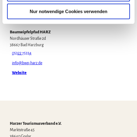
w
Anreise mit dem Auto
a
Anreise mit öffentlichen Verkehrsmitteln
Nur notwendige Cookies verwenden
h
Veranstalter
l
Baumwipfelpfad HARZ
Nordhäuser Straße 2d
38667
Bad Harzburg
05322 75334
info@bwp-harz.de
Website
Harzer Tourismusverband e.V.
Marktstraße 45
38640 Goslar