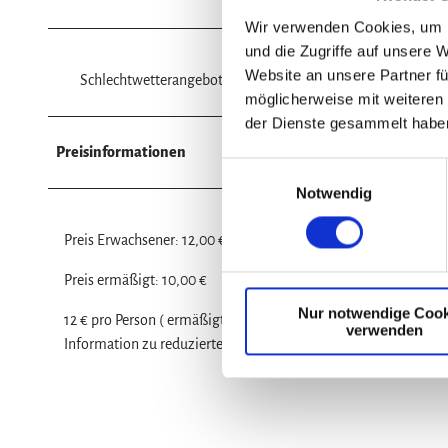
Wir verwenden Cookies, um I
und die Zugriffe auf unsere 
Website an unsere Partner fü
Schlechtwetterangebot
möglicherweise mit weiteren
der Dienste gesammelt habe
Preisinformationen
E
Notwendig
i
n
Preis Erwachsener: 12,00 €
w
i
Preis ermäßigt: 10,00 €
l
Nur notwendige Cook
l
12 € pro Person ( ermäßigt 10 € pro Person)
verwenden
i
Information zu reduzierten Preisen: https://www.dom-schatz-h
g
u
n
g