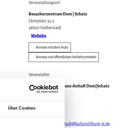
Veranstaltungsort
Besucherzentrum Dom | Schatz
Domplatz 33 a
38820
Halberstadt
Website
Anreise mit dem Auto
Anreise mit öffentlichen Verkehrsmitteln
Veranstalter
Kulturstiftung Sachsen-Anhalt Dom|Schatz
Halberstadt
Domplatz 33a
38820
Halberstadt
Über Cookies
03941-24237
domschatz-halberstadt@kulturstiftung-st.de