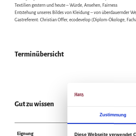
Service
Textilien gestern und heute – Würde, Ansehen, Fairness
Wir für unsere Gäste
Entstehung unseres Bildes von Kleidung – von überdauernder We
Gastreferent: Christian Offer, ecodevelop (Diplom-Ökologe, Fach
Kontakt
Prospekte
Online-Shop
Newsletter-Anmeldung
Terminübersicht
Apps & Multimedia-Guides
Harzer Tourismusverband
Jobs im Harztourismus
Gut zu wissen
Zustimmung
Eignung
Diese Webseite verwendet 