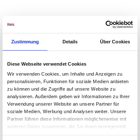
Gut zu wissen
Preisinformationen
Zustimmung
Details
Über Cookies
7 € Kinder, 10 € Erwachsene, 25 € Familien
Diese Webseite verwendet Cookies
Wir verwenden Cookies, um Inhalte und Anzeigen zu
personalisieren, Funktionen für soziale Medien anbieten
In der Nähe
Auf der Karte anschauen
zu können und die Zugriffe auf unsere Website zu
analysieren. Außerdem geben wir Informationen zu Ihrer
Verwendung unserer Website an unsere Partner für
Veranstaltung
soziale Medien, Werbung und Analysen weiter. Unsere
Partner führen diese Informationen möglicherweise mit
weiteren Daten zusammen, die Sie ihnen bereitgestellt
haben oder die sie im Rahmen Ihrer Nutzung der Dienste
Veranstaltungsort