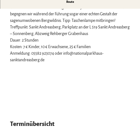
Biosphärenreservat Karstlandschaft Südharz
Harzer Klostersommer
Bei unserer familientauglichen Abendwanderung tauchen große und
Route
Wintersport
Das grüne Band
Silvester
kleine Gäste ein in die Harzer Sagen- und Mythenwelt. Mit etwas Glück
Bäder, Thermen & Saunen
Regionalstudie Harz
Walpurgis
begegnen wir während der Führung sogar einer echten Gestalt der
Regionalmarke Typisch Harz
Initiative "Der Wald ruft"
Osterfeuer
sagenumwobenen Bergwildnis. Tipp: Taschenlampe mitbringen!
Urlaub mit Hund im Harz
0% Müll - 100% Harz #NimmsWiederMit
Weihnachts- & Adventsmärkte
Treffpunkt: Sankt Andreasberg, Parkplatz an der L 519 Sankt Andreasberg
Filmkulisse Harz
Stadt- & Sonderführungen im Harz
– Sonnenberg, Abzweig Rehberger Grabenhaus
Theater & Bühnen im Harz
Dauer: 2 Stunden
Kosten: 7 € Kinder, 10 € Erwachsene, 25 € Familien
Anmeldung: 05582 923074 oder info@nationalparkhaus-
Service
sanktandreasberg.de
Wir für unsere Gäste
Kontakt
Prospekte
Online-Shop
Newsletter-Anmeldung
Apps & Multimedia-Guides
Harzer Tourismusverband
Jobs im Harztourismus
Terminübersicht