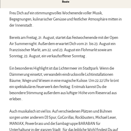
Biosphärenreservat Karstlandschaft Südharz
Harzer Klostersommer
Vom 22. bis 23. August 2026 lädt Dich Bad Harzburg zum
Route
Wintersport
Das grüne Band
Silvester
traditionellen Salz- und Lichterfest ein.
Bäder, Thermen & Saunen
Regionalstudie Harz
Walpurgis
Freu Dich auf ein stimmungsvolles Wochenende voller Musik,
Regionalmarke Typisch Harz
Initiative "Der Wald ruft"
Osterfeuer
Begegnungen, kulinarischer Genüsse und festlicher Atmosphäre mitten in
Urlaub mit Hund im Harz
0% Müll - 100% Harz #NimmsWiederMit
Weihnachts- & Adventsmärkte
der Innenstadt .
Filmkulisse Harz
Stadt- & Sonderführungen im Harz
Theater & Bühnen im Harz
Bereits am Freitag, 21. August, startet das Festwochenende mit der Open
Air Summernight. Außerdem erwartet Dich vom 21. bis 23. August ein
Französischer Markt, am 22. und 23. August ein Flohmarkt sowie am
Service
Sonntag, 23. August, ein verkaufsoffener Sonntag .
Wir für unsere Gäste
Kontakt
Ein besonderes Highlight ist das Lichtermeer im Stadtpark: Wenn die
Prospekte
Dämmerung einsetzt, verwandeln eindrucksvolle Lichtinstallationen
Online-Shop
Bäume, Wege und Wiesen in eine magische Kulisse. Um 22:22 Uhr krönt
Newsletter-Anmeldung
ein spektakuläres Feuerwerk den Festtag. Erstmals kannst Du die
Apps & Multimedia-Guides
besondere Stimmung außerdem aus luftiger Höhe vom Riesenrad aus
Harzer Tourismusverband
erleben .
Jobs im Harztourismus
Auch musikalisch ist viel los: Auf verschiedenen Plätzen und Bühnen
sorgen unter anderem DJ Spur, GoGorillas, Rockbusters, Michael Leser,
MANIAX, Powerbrass und die Sambagruppe BARABAN für
Unterhaltung in der ganzen Stadt . Für das leibliche Wohl findest Du auf