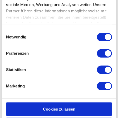
soziale Medien, Werbung und Analysen weiter. Unsere
für Gruppen
Partner führen diese Informationen möglicherweise mit
weiteren Daten zusammen, die Sie ihnen bereitgestellt
für Familien
haben oder die sie im Rahmen Ihrer Nutzung der Dienste
gesammelt haben.
E
für Individualgäste
Notwendig
i
Preisinformationen
n
w
Präferenzen
kostenfrei
i
l
l
Statistiken
i
g
Marketing
In der Nähe
Auf der Karte anschauen
u
n
g
Veranstaltung
s
Cookies zulassen
a