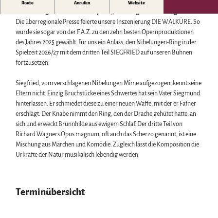
Biosphärenreservat Karstlandschaft Südharz
Harzer Klostersommer
Oper von Richard Wagner
Route
Anrufen
Website
Wintersport
Das grüne Band
Silvester
Zweiter Tag des Bühnenfestspiels „Der Ring des Nibelungen“
Bäder, Thermen & Saunen
Regionalstudie Harz
Walpurgis
Die überregionale Presse feierte unsere Inszenierung DIE WALKÜRE. So
Regionalmarke Typisch Harz
Initiative "Der Wald ruft"
Osterfeuer
wurde sie sogar von der F.A.Z. zu den zehn besten Opernproduktionen
Urlaub mit Hund im Harz
0% Müll - 100% Harz #NimmsWiederMit
Weihnachts- & Adventsmärkte
des Jahres 2025 gewählt. Für uns ein Anlass, den Nibelungen-Ring in der
Filmkulisse Harz
Stadt- & Sonderführungen im Harz
Spielzeit 2026/27 mit dem dritten Teil SIEGFRIED auf unseren Bühnen
Theater & Bühnen im Harz
fortzusetzen.
Siegfried, vom verschlagenen Nibelungen Mime aufgezogen, kennt seine
Service
Eltern nicht. Einzig Bruchstücke eines Schwertes hat sein Vater Siegmund
Wir für unsere Gäste
hinterlassen. Er schmiedet diese zu einer neuen Waffe, mit der er Fafner
Kontakt
erschlägt. Der Knabe nimmt den Ring, den der Drache gehütet hatte, an
Prospekte
sich und erweckt Brünnhilde aus ewigem Schlaf. Der dritte Teil von
Online-Shop
Richard Wagners Opus magnum, oft auch das Scherzo genannt, ist eine
Newsletter-Anmeldung
Mischung aus Märchen und Komödie. Zugleich lässt die Komposition die
Apps & Multimedia-Guides
Urkräfte der Natur musikalisch lebendig werden.
Harzer Tourismusverband
Jobs im Harztourismus
Terminübersicht