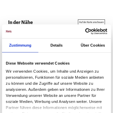
In der Nähe
Auf der Karte anschauen
Veranstaltung
Zustimmung
Details
Über Cookies
Diese Webseite verwendet Cookies
Veranstaltungsort
Wir verwenden Cookies, um Inhalte und Anzeigen zu
Harztheater - Großes Haus Halberstadt
personalisieren, Funktionen für soziale Medien anbieten
Straße der Opfer des Faschismus 38
zu können und die Zugriffe auf unsere Website zu
38820
Halberstadt
analysieren. Außerdem geben wir Informationen zu Ihrer
+49 3941 696565
Verwendung unserer Website an unsere Partner für
theaterkasse.hbs@harztheater.de
soziale Medien, Werbung und Analysen weiter. Unsere
Website
Partner führen diese Informationen möglicherweise mit