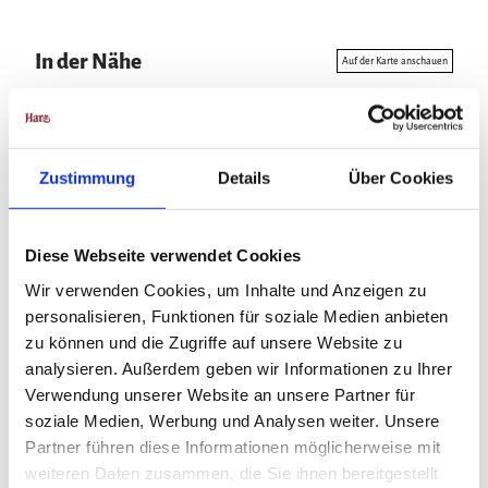
In der Nähe
Auf der Karte anschauen
Veranstaltung
Zustimmung
Details
Über Cookies
Veranstaltungsort
Diese Webseite verwendet Cookies
Harztheater - Großes Haus Halberstadt
Wir verwenden Cookies, um Inhalte und Anzeigen zu
Straße der Opfer des Faschismus 38
personalisieren, Funktionen für soziale Medien anbieten
38820
Halberstadt
zu können und die Zugriffe auf unsere Website zu
+49 3941 696565
analysieren. Außerdem geben wir Informationen zu Ihrer
theaterkasse.hbs@harztheater.de
Verwendung unserer Website an unsere Partner für
soziale Medien, Werbung und Analysen weiter. Unsere
Website
Partner führen diese Informationen möglicherweise mit
Anreise mit dem Auto
weiteren Daten zusammen, die Sie ihnen bereitgestellt
Anreise mit öffentlichen Verkehrsmitteln