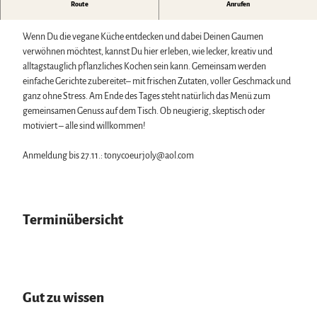
Biosphärenreservat Karstlandschaft Südharz
Harzer Klostersommer
Route
Anrufen
Wintersport
Kochworkshop mit Tony Coeurjoly
Das grüne Band
Silvester
Bäder, Thermen & Saunen
Regionalstudie Harz
Walpurgis
Regionalmarke Typisch Harz
Wenn Du die vegane Küche entdecken und dabei Deinen Gaumen
Initiative "Der Wald ruft"
Osterfeuer
Urlaub mit Hund im Harz
verwöhnen möchtest, kannst Du hier erleben, wie lecker, kreativ und
0% Müll - 100% Harz #NimmsWiederMit
Weihnachts- & Adventsmärkte
Filmkulisse Harz
alltagstauglich pflanzliches Kochen sein kann. Gemeinsam werden
Stadt- & Sonderführungen im Harz
einfache Gerichte zubereitet– mit frischen Zutaten, voller Geschmack und
Theater & Bühnen im Harz
ganz ohne Stress. Am Ende des Tages steht natürlich das Menü zum
gemeinsamen Genuss auf dem Tisch. Ob neugierig, skeptisch oder
motiviert – alle sind willkommen!
Service
Wir für unsere Gäste
Anmeldung bis 27.11.: tonycoeurjoly@aol.com
Kontakt
Prospekte
Online-Shop
Newsletter-Anmeldung
Terminübersicht
Apps & Multimedia-Guides
Harzer Tourismusverband
Jobs im Harztourismus
Gut zu wissen