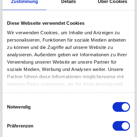
Zustimmung
Details
Über Cookies
68 €
Anmeldung bis 27.11.: tonycoeurjoly@aol.com
Diese Webseite verwendet Cookies
Wir verwenden Cookies, um Inhalte und Anzeigen zu
personalisieren, Funktionen für soziale Medien anbieten
In der Nähe
zu können und die Zugriffe auf unsere Website zu
Auf der Karte anschauen
analysieren. Außerdem geben wir Informationen zu Ihrer
Verwendung unserer Website an unsere Partner für
soziale Medien, Werbung und Analysen weiter. Unsere
Veranstaltung
Partner führen diese Informationen möglicherweise mit
weiteren Daten zusammen, die Sie ihnen bereitgestellt
haben oder die sie im Rahmen Ihrer Nutzung der Dienste
Veranstaltungsort
gesammelt haben.
E
Notwendig
i
Weltbühne Heckenbeck
Kreuzstraße 11
n
37581
Bad Gandersheim
- Heckenbeck
w
Präferenzen
05563 999 991
i