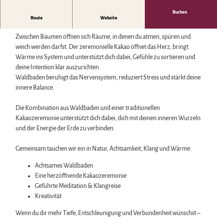
Biosphärenreservat Karstlandschaft Südharz
Harzer Klostersommer
Wintersport
Das grüne Band
Silvester
Buchen
Bäder, Thermen & Saunen
Achtsames Waldbaden & zeremonieller Kakao mit Christin &
Route
Website
Regionalstudie Harz
Walpurgis
Regionalmarke Typisch Harz
Linda.
Initiative "Der Wald ruft"
Osterfeuer
Urlaub mit Hund im Harz
Zwischen Bäumen öffnen sich Räume, in denen du atmen, spüren und
0% Müll - 100% Harz #NimmsWiederMit
Weihnachts- & Adventsmärkte
Filmkulisse Harz
weich werden darfst. Der zeremonielle Kakao öffnet das Herz, bringt
Stadt- & Sonderführungen im Harz
Wärme ins System und unterstützt dich dabei, Gefühle zu sortieren und
Theater & Bühnen im Harz
deine Intention klar auszurichten.
Waldbaden beruhigt das Nervensystem, reduziert Stress und stärkt deine
innere Balance.
Service
Wir für unsere Gäste
Die Kombination aus Waldbaden und einer traditionellen
Kontakt
Kakaozeremonie unterstützt dich dabei, dich mit deinen inneren Wurzeln
Prospekte
und der Energie der Erde zu verbinden.
Online-Shop
Newsletter-Anmeldung
Gemeinsam tauchen wir ein in Natur, Achtsamkeit, Klang und Wärme:
Apps & Multimedia-Guides
Harzer Tourismusverband
Achtsames Waldbaden
Jobs im Harztourismus
Eine herzöffnende Kakaozeremonie
Geführte Meditation & Klangreise
Kreativität
Wenn du dir mehr Tiefe, Entschleunigung und Verbundenheit wünschst –