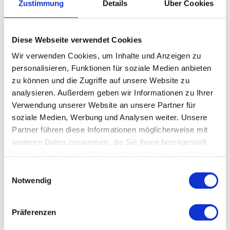
Zustimmung
Details
Über Cookies
Zielgruppe Erwachsene
Anreise & Parken
Diese Webseite verwendet Cookies
Der genaue Treffpunkt wird nach der Anmeldung bekannt gegeben.
Wir verwenden Cookies, um Inhalte und Anzeigen zu
personalisieren, Funktionen für soziale Medien anbieten
Preisinformationen
zu können und die Zugriffe auf unsere Website zu
45,- € pro Person
analysieren. Außerdem geben wir Informationen zu Ihrer
Verwendung unserer Website an unsere Partner für
soziale Medien, Werbung und Analysen weiter. Unsere
Partner führen diese Informationen möglicherweise mit
weiteren Daten zusammen, die Sie ihnen bereitgestellt
In der Nähe
Auf der Karte anschauen
haben oder die sie im Rahmen Ihrer Nutzung der Dienste
gesammelt haben.
E
Notwendig
i
Veranstaltung
n
w
Präferenzen
i