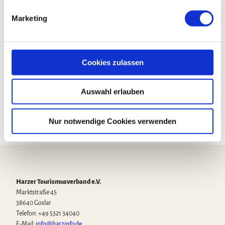
g
Veranstalter
Marketing
u
Weltbühne Heckenbeck
n
Kreuzstraße 11
g
37581
Bad Gandersheim
- Heckenbeck
s
Cookies zulassen
05563 999 991
a
u
weltbuehne@posteo.de
Auswahl erlauben
s
Website
w
a
Nur notwendige Cookies verwenden
h
l
Harzer Tourismusverband e.V.
Marktstraße 45
38640 Goslar
Telefon: +49 5321 34040
E-Mail:
info@harzinfo.de