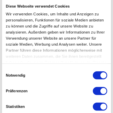
Diese Webseite verwendet Cookies
In der Nähe
Wir verwenden Cookies, um Inhalte und Anzeigen zu
Auf der Karte anschauen
personalisieren, Funktionen für soziale Medien anbieten
zu können und die Zugriffe auf unsere Website zu
Veranstaltung
analysieren. Außerdem geben wir Informationen zu Ihrer
Verwendung unserer Website an unsere Partner für
soziale Medien, Werbung und Analysen weiter. Unsere
Partner führen diese Informationen möglicherweise mit
Veranstaltungsort
weiteren Daten zusammen, die Sie ihnen bereitgestellt
haben oder die sie im Rahmen Ihrer Nutzung der Dienste
Weltbühne Heckenbeck
gesammelt haben.
Kreuzstraße 11
E
37581
Bad Gandersheim
- Heckenbeck
Notwendig
i
05563 999 991
n
w
weltbuehne@posteo.de
Präferenzen
i
Website
l
Anreise mit dem Auto
l
Statistiken
Anreise mit öffentlichen Verkehrsmitteln
i