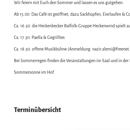
Service
Wir feiern mit Euch den Sommer und lassen es uns gutgehen:
s
Wir für unsere Gäste
t
Ab 15.00: Das Café ist geöffnet; dazu Sackhüpfen, Eierlaufen & Co
2
Kontakt
Ca. 16.30: die Heckenbecker Balfolk-Gruppe Heckenwind spielt 
9
Prospekte
.
Ca. 17.30: Paella & Gegrilltes
Online-Shop
8
.
Newsletter-Anmeldung
Ca. 18.30: offene Musikbühne (Anmeldung: nazir.alemi@freenet.
.
Apps & Multimedia-Guides
Bei Sommerregen finden die Veranstaltungen im Saal und in der K
j
Harzer Tourismusverband
p
Sommersonne im Hof.
e
Jobs im Harztourismus
g
Terminübersicht