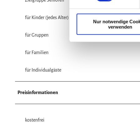
Zielgruppe Senioren
i
l
für Kinder (jedes Alter)
Nur notwendige Cook
l
verwenden
i
für Gruppen
g
u
n
für Familien
g
s
für Individualgäste
a
u
s
Preisinformationen
w
a
h
l
kostenfrei