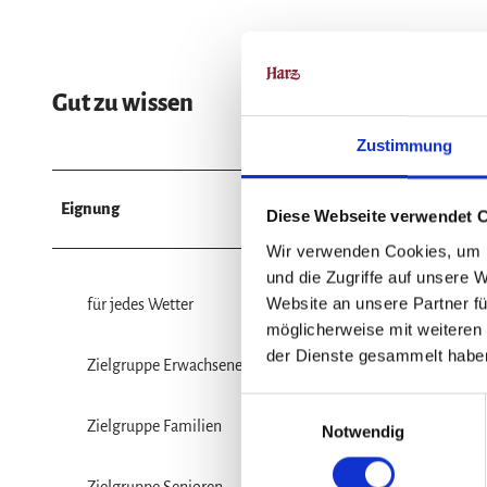
Gut zu wissen
Zustimmung
Eignung
Diese Webseite verwendet 
Wir verwenden Cookies, um I
und die Zugriffe auf unsere 
Website an unsere Partner fü
für jedes Wetter
möglicherweise mit weiteren
der Dienste gesammelt habe
Zielgruppe Erwachsene
E
Zielgruppe Familien
Notwendig
i
n
w