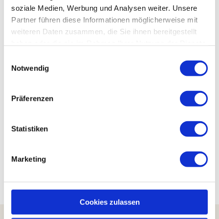
+49 3943 6750
soziale Medien, Werbung und Analysen weiter. Unsere
hgh@a-rosa.de
Partner führen diese Informationen möglicherweise mit
weiteren Daten zusammen, die Sie ihnen bereitgestellt
Website
haben oder die sie im Rahmen Ihrer Nutzung der Dienste
Anreise mit dem Auto
gesammelt haben.
E
Anreise mit öffentlichen Verkehrsmitteln
Notwendig
i
Veranstalter
n
w
A-ROSA Gothisches Haus Wernigerode
Präferenzen
i
Marktplatz 2
38855
Wernigerode
l
l
Statistiken
+49 3943 6750
i
hgh@a-rosa.de
g
Marketing
Website
u
n
g
s
Cookies zulassen
a