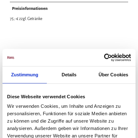
Preisinformationen
75,- € zzgl. Getränke
In der Nähe
Auf der Karte anschauen
Zustimmung
Details
Über Cookies
Veranstaltung
Diese Webseite verwendet Cookies
Wir verwenden Cookies, um Inhalte und Anzeigen zu
Veranstaltungsort
personalisieren, Funktionen für soziale Medien anbieten
A-ROSA Gothisches Haus Wernigerode
zu können und die Zugriffe auf unsere Website zu
Marktplatz 2
analysieren. Außerdem geben wir Informationen zu Ihrer
38855
Wernigerode
Verwendung unserer Website an unsere Partner für