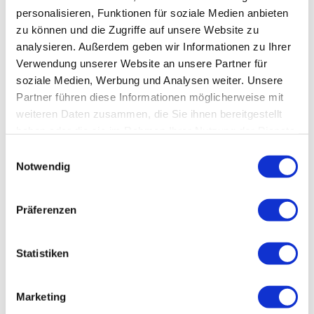
personalisieren, Funktionen für soziale Medien anbieten
zu können und die Zugriffe auf unsere Website zu
Zielgruppe Erwachsene
analysieren. Außerdem geben wir Informationen zu Ihrer
Verwendung unserer Website an unsere Partner für
Zielgruppe Familien
soziale Medien, Werbung und Analysen weiter. Unsere
Partner führen diese Informationen möglicherweise mit
Zielgruppe Senioren
weiteren Daten zusammen, die Sie ihnen bereitgestellt
haben oder die sie im Rahmen Ihrer Nutzung der Dienste
Preisinformationen
gesammelt haben.
E
Erwachsene 4,00 €/Kinder 2,50 €
Notwendig
i
10er-Karte für Erwachsene 35 €
n
Gruppenpreise auf Anfrage
w
NABU-Mitglieder erhalten 50 Cent Ermäßigung
Präferenzen
i
l
l
Statistiken
i
In der Nähe
g
Auf der Karte anschauen
Marketing
u