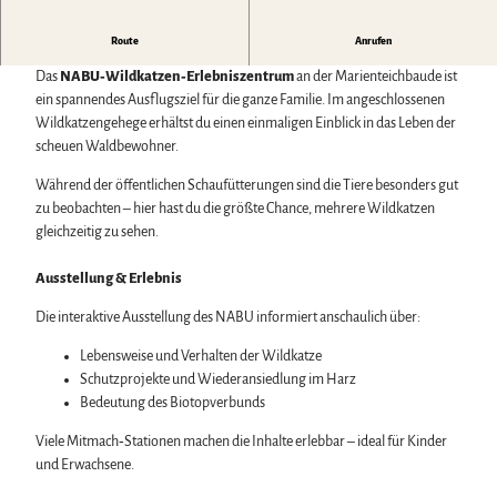
Biosphärenreservat Karstlandschaft Südharz
Harzer Klostersommer
Wintersport
Das grüne Band
Silvester
Bäder, Thermen & Saunen
Ein besonderes Ausflugsziel bei Bad Harzburg
Route
Anrufen
Regionalstudie Harz
Walpurgis
Regionalmarke Typisch Harz
Initiative "Der Wald ruft"
Osterfeuer
Das
NABU‑Wildkatzen‑Erlebniszentrum
an der Marienteichbaude ist
Urlaub mit Hund im Harz
0% Müll - 100% Harz #NimmsWiederMit
Weihnachts- & Adventsmärkte
ein spannendes Ausflugsziel für die ganze Familie. Im angeschlossenen
Filmkulisse Harz
Stadt- & Sonderführungen im Harz
Wildkatzengehege erhältst du einen einmaligen Einblick in das Leben der
Theater & Bühnen im Harz
scheuen Waldbewohner.
Während der öffentlichen Schaufütterungen sind die Tiere besonders gut
Service
zu beobachten – hier hast du die größte Chance, mehrere Wildkatzen
gleichzeitig zu sehen.
Wir für unsere Gäste
Kontakt
Ausstellung & Erlebnis
Prospekte
Online-Shop
Die interaktive Ausstellung des NABU informiert anschaulich über:
Newsletter-Anmeldung
Apps & Multimedia-Guides
Lebensweise und Verhalten der Wildkatze
Harzer Tourismusverband
Schutzprojekte und Wiederansiedlung im Harz
Jobs im Harztourismus
Bedeutung des Biotopverbunds
Viele Mitmach‑Stationen machen die Inhalte erlebbar – ideal für Kinder
und Erwachsene.