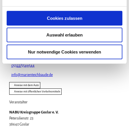
n
g
Veranstaltung
s
Cookies zulassen
a
u
Auswahl erlauben
Veranstaltungsort
s
w
Marienteich-Baude
a
Nur notwendige Cookies verwenden
Marienteichbaude 1
h
38667
Bad Harzburg
l
05322/5549544
info@marienteichbaude.de
Anreise mit dem Auto
Anreise mit öffentlichen Verkehrsmitteln
Veranstalter
NABU Kreisgruppe Goslar e. V.
Petersilienstr. 23
38640
Goslar