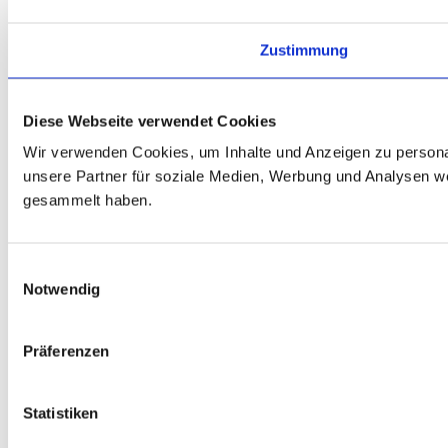
Zustimmung
Diese Webseite verwendet Cookies
Wir verwenden Cookies, um Inhalte und Anzeigen zu personal
unsere Partner für soziale Medien, Werbung und Analysen we
gesammelt haben.
E
Notwendig
i
n
w
Präferenzen
i
l
l
Statistiken
i