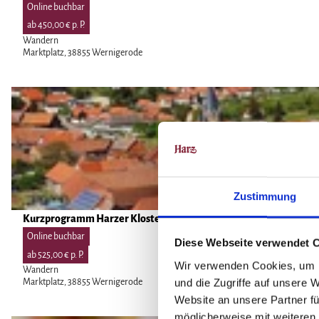
i
'
Online buchbar
e
t
ö
ab 450,00 € p. P.
n
e
f
Wandern
p
Marktplatz, 38855 Wernigerode
'
f
l
H
n
u
a
e
D
s
r
n
e
'
z
t
ö
e
a
f
r
i
f
K
l
n
l
Zustimmung
s
e
o
e
n
Wandern im Harz |
Kurzprogramm Harzer Klosterwanderweg - Wernigerode - Qued
CC-BY
s
i
Online buchbar
t
Diese Webseite verwendet 
t
ab 525,00 € p. P.
e
Wir verwenden Cookies, um I
e
Wandern
r
und die Zugriffe auf unsere 
Marktplatz, 38855 Wernigerode
'
w
Website an unsere Partner fü
K
a
möglicherweise mit weiteren
u