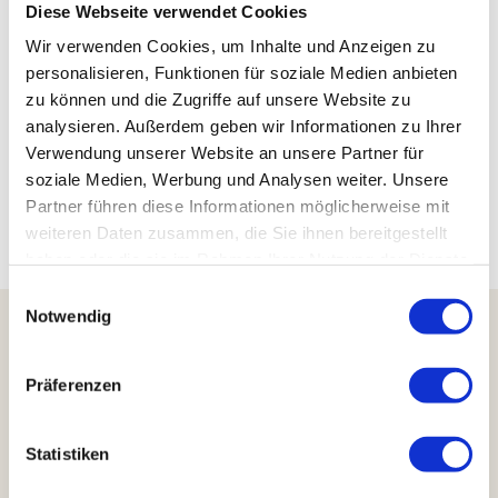
37412
Herzberg am Harz
Diese Webseite verwendet Cookies
05585 222
Wir verwenden Cookies, um Inhalte und Anzeigen zu
berndbaldus@web.de
personalisieren, Funktionen für soziale Medien anbieten
zu können und die Zugriffe auf unsere Website zu
Anreise mit dem Auto
analysieren. Außerdem geben wir Informationen zu Ihrer
Anreise mit öffentlichen Verkehrsmitteln
Verwendung unserer Website an unsere Partner für
soziale Medien, Werbung und Analysen weiter. Unsere
Partner führen diese Informationen möglicherweise mit
weiteren Daten zusammen, die Sie ihnen bereitgestellt
Harzinfo
Erlebnisse
Gastro
haben oder die sie im Rahmen Ihrer Nutzung der Dienste
gesammelt haben.
E
Notwendig
i
n
Harzer Tourismusverband e.V.
w
Präferenzen
Marktstraße 45
i
38640 Goslar
l
Telefon: +49 5321 34040
l
Statistiken
E-Mail:
info@harzinfo.de
i