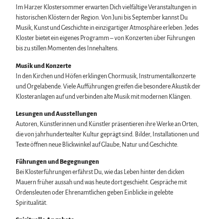
Im Harzer Klostersommer erwarten Dich vielfältige Veranstaltungen in
Wintersport
historischen Klöstern der Region. Von Juni bis September kannst Du
Bäder, Thermen & Saunen
Musik, Kunst und Geschichte in einzigartiger Atmosphäre erleben. Jedes
Regionalmarke Typisch Harz
Kloster bietet ein eigenes Programm – von Konzerten über Führungen
Urlaub mit Hund im Harz
bis zu stillen Momenten des Innehaltens.
Filmkulisse Harz
Musik und Konzerte
In den Kirchen und Höfen erklingen Chormusik, Instrumentalkonzerte
Naturlandschaft Harz
und Orgelabende. Viele Aufführungen greifen die besondere Akustik der
Berauschend schöne Wildnis
Klosteranlagen auf und verbinden alte Musik mit modernen Klängen.
Der Brocken im Harz
Veranstaltungen
Nationalpark Harz
Lesungen und Ausstellungen
Veranstaltungskalender
Geopark Harz
Autoren, Künstlerinnen und Künstler präsentieren ihre Werke an Orten,
Harzer KulturWinter
Naturparke im Harz
Service
die von jahrhundertealter Kultur geprägt sind. Bilder, Installationen und
Harzer Klostersommer
Biosphärenreservat Karstlandschaft Südharz
Wir für unsere Gäste
Texte öffnen neue Blickwinkel auf Glaube, Natur und Geschichte.
Silvester
Das grüne Band
Kontakt
Walpurgis
Führungen und Begegnungen
Regionalstudie Harz
Prospekte
Osterfeuer
Bei Klosterführungen erfährst Du, wie das Leben hinter den dicken
Initiative "Der Wald ruft"
Online-Shop
Weihnachts- & Adventsmärkte
Mauern früher aussah und was heute dort geschieht. Gespräche mit
0% Müll - 100% Harz #NimmsWiederMit
Newsletter-Anmeldung
Stadt- & Sonderführungen im Harz
Ordensleuten oder Ehrenamtlichen geben Einblicke in gelebte
Apps & Multimedia-Guides
Theater & Bühnen im Harz
Spiritualität.
Harzer Tourismusverband
Jobs im Harztourismus