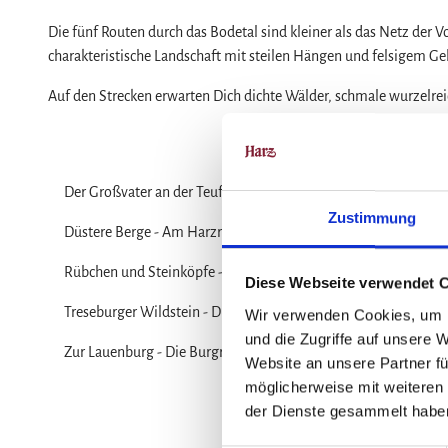
Naturlandschaft Harz
Die fünf Routen durch das Bodetal sind kleiner als das Netz der Vo
Berauschend schöne Wildnis
charakteristische Landschaft mit steilen Hängen und felsigem Ge
Der Brocken im Harz
Veranstaltungen
Auf den Strecken erwarten Dich dichte Wälder, schmale wurzelre
Nationalpark Harz
Veranstaltungskalender
Geopark Harz
Harzer KulturWinter
Service
Naturparke im Harz
Harzer Klostersommer
Wir für unsere Gäste
Der Großvater an der Teufelsmauer - Diese Tour ist auch für spo
Biosphärenreservat Karstlandschaft Südhar
Silvester
Kontakt
Zustimmung
Das grüne Band
Walpurgis
Düstere Berge - Am Harzrand entlang nach Gernrode und von dor
Prospekte
Regionalstudie Harz
Osterfeuer
Online-Shop
Rübchen und Steinköpfe - Diese Tour ist gut für Einsteiger gee
Diese Webseite verwendet 
Initiative "Der Wald ruft"
Weihnachts- & Adventsmärkte
Newsletter-Anmeldung
Treseburger Wildstein - Diese Tour hat es in sich. Die Höhenmet
Wir verwenden Cookies, um I
0% Müll - 100% Harz #NimmsWiederMit
Stadt- & Sonderführungen im Harz
Apps & Multimedia-Guides
und die Zugriffe auf unsere 
Zur Lauenburg - Die Burgruine Lauenburg steht oberhalb von S
Theater & Bühnen im Harz
Harzer Tourismusverband
Website an unsere Partner fü
möglicherweise mit weiteren
Jobs im Harztourismus
der Dienste gesammelt habe