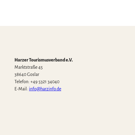
l
Harzer Tourismusverband e.V.
Marktstraße 45
38640 Goslar
Telefon: +49 5321 34040
E-Mail:
info@harzinfo.de
W
F
I
Y
T
h
a
n
o
i
a
c
s
u
k
t
e
t
t
T
s
b
a
u
o