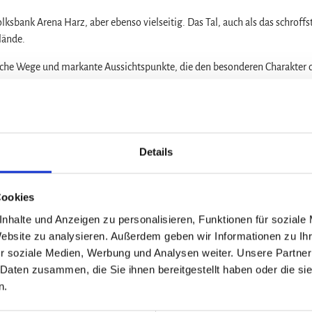
lksbank Arena Harz, aber ebenso vielseitig. Das Tal, auch als das schroffs
lände.
iche Wege und markante Aussichtspunkte, die den besonderen Charakter 
rtliche Einsteiger mit Familie geeignet.
z
Details
t über einen längeren Uphill in das Selketal.
ignet.
Cookies
er bleiben zwar unter der 1000er Marke, dafür fallen sie an kurzen z. t. 
nhalte und Anzeigen zu personalisieren, Funktionen für soziale
Website zu analysieren. Außerdem geben wir Informationen zu I
tecklenberg in der Nähe von Thale.
r soziale Medien, Werbung und Analysen weiter. Unsere Partner
 Daten zusammen, die Sie ihnen bereitgestellt haben oder die s
n.