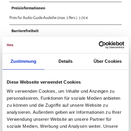
Preisinformationen
Preis für Audio-Guide-Ausleihe (max. 2 Pers.): 7,00 €
Barrierefreiheit
Reisen für Alle
barrierefreier Zugang zur Tourist-Information möglich
Zustimmung
Details
Über Cookies
In der Nähe
Diese Webseite verwendet Cookies
Auf der Karte anschauen
Wir verwenden Cookies, um Inhalte und Anzeigen zu
personalisieren, Funktionen für soziale Medien anbieten
Veranstaltung
zu können und die Zugriffe auf unsere Website zu
analysieren. Außerdem geben wir Informationen zu Ihrer
Touren
Verwendung unserer Website an unsere Partner für
soziale Medien, Werbung und Analysen weiter. Unsere