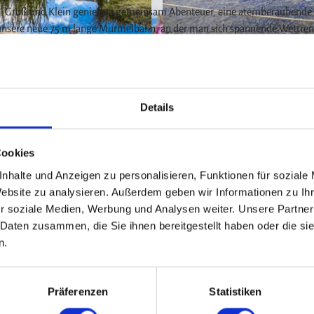
ben. Groß und Klein genießen gemeinsam Abenteuer, eine atemberaubende
 unsere neue 75 m lange Murmelbahn, an der man sich spannende Wettre
te Spielgeräte folgen.
© Wurmbergseilbahn |
CC-BY
ten Rundweg umwandern. In der Wasserspiel- und Erlebnislandschaft k
Details
en: an Klöppelpumpen, die das Nass nach oben fließen lassen, mit dem
euen Wasserlandschaften kombiniert wird oder auf Sand-Spielflächen,
z
Cookies
nhalte und Anzeigen zu personalisieren, Funktionen für soziale
Website zu analysieren. Außerdem geben wir Informationen zu I
r soziale Medien, Werbung und Analysen weiter. Unsere Partner
 Daten zusammen, die Sie ihnen bereitgestellt haben oder die s
n.
Präferenzen
Statistiken