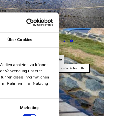
Kontaktdaten
nnen
Wurmbergseilbahn
Am Amtsweig 5
38700
Braunlage
05520 99930
önnen
Über Cookies
info@wurmberg-seilbahn.de
Website
Anreise mit dem Auto
 Medien anbieten zu können
Anreise mit öffentlichen Verkehrsmitteln
hrer Verwendung unserer
 führen diese Informationen
ie im Rahmen Ihrer Nutzung
Marketing