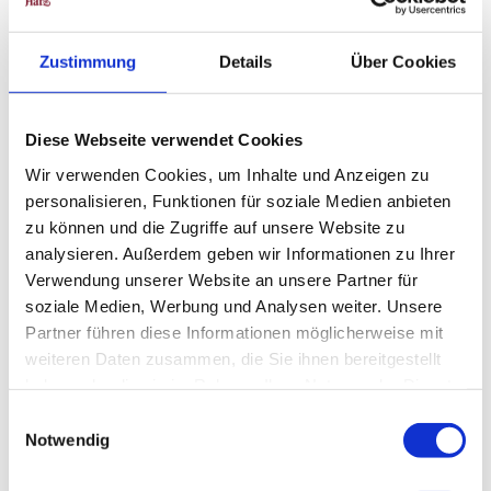
Zustimmung
Details
Über Cookies
In der Nähe
Auf der Karte anschauen
Diese Webseite verwendet Cookies
Veranstaltung
Wir verwenden Cookies, um Inhalte und Anzeigen zu
personalisieren, Funktionen für soziale Medien anbieten
Sehenswertes
zu können und die Zugriffe auf unsere Website zu
analysieren. Außerdem geben wir Informationen zu Ihrer
Touren
Verwendung unserer Website an unsere Partner für
soziale Medien, Werbung und Analysen weiter. Unsere
Partner führen diese Informationen möglicherweise mit
weiteren Daten zusammen, die Sie ihnen bereitgestellt
Kontaktdaten
haben oder die sie im Rahmen Ihrer Nutzung der Dienste
38700
Braunlage
gesammelt haben.
E
Anreise mit dem Auto
Notwendig
i
Anreise mit öffentlichen Verkehrsmitteln
n