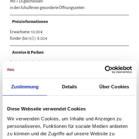
Mo + Di geschlossen
in den Schulferien gesonderte Öffnungszeiten
Preisinformationen
Erwachsene: 10,00 €
Kinder (bis 13 J.): 8,00 €
Anreise & Parken
Parkplatz vorhanden
Weitere Infos
Zustimmung
Details
Über Cookies
Spielen nur mit Voranmeldung
Diese Webseite verwendet Cookies
Wir verwenden Cookies, um Inhalte und Anzeigen zu
In der Nähe
Auf der Karte anschauen
personalisieren, Funktionen für soziale Medien anbieten
zu können und die Zugriffe auf unsere Website zu