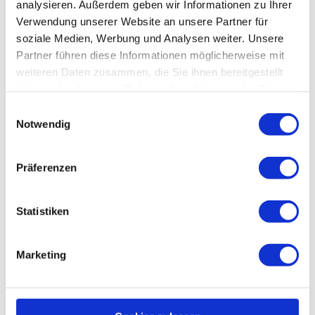
analysieren. Außerdem geben wir Informationen zu Ihrer
Veranstaltung
Verwendung unserer Website an unsere Partner für
soziale Medien, Werbung und Analysen weiter. Unsere
Partner führen diese Informationen möglicherweise mit
Sehenswertes
weiteren Daten zusammen, die Sie ihnen bereitgestellt
haben oder die sie im Rahmen Ihrer Nutzung der Dienste
Touren
gesammelt haben.
E
Notwendig
i
n
Kontaktdaten
w
Präferenzen
i
Glowgolf Harz
l
Im Spiegeltal 46
38709
Wildemann
l
Statistiken
i
05323 9824848
g
Website
Marketing
u
Anreise mit dem Auto
n
Anreise mit öffentlichen Verkehrsmitteln
g
s