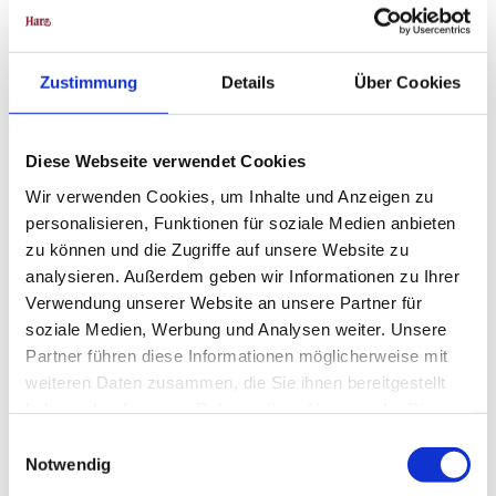
Weitere Infos / Links
Zustimmung
Details
Über Cookies
Tourist-Information Wildemann
Bohlweg 5
38709 Wildemann
Tel. 05323 6111
Diese Webseite verwendet Cookies
info@oberharz.de
Wir verwenden Cookies, um Inhalte und Anzeigen zu
www.oberharz.de
personalisieren, Funktionen für soziale Medien anbieten
zu können und die Zugriffe auf unsere Website zu
Lizenz (Stammdaten)
analysieren. Außerdem geben wir Informationen zu Ihrer
Verwendung unserer Website an unsere Partner für
soziale Medien, Werbung und Analysen weiter. Unsere
Partner führen diese Informationen möglicherweise mit
weiteren Daten zusammen, die Sie ihnen bereitgestellt
haben oder die sie im Rahmen Ihrer Nutzung der Dienste
gesammelt haben.
E
Notwendig
In der Nähe
i
Auf der Karte anschauen
n