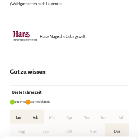
(Waldgaststätte) nach Lautenthal.
Harz: Magische Gebirgswelt
Gut zu wissen
Beste Jahreszeit
geeignet
wetterabhängig
Jan
Feb
Mär
Apr
Mai
Jun
Jul
Aug
Sep
Okt
Nov
Dez