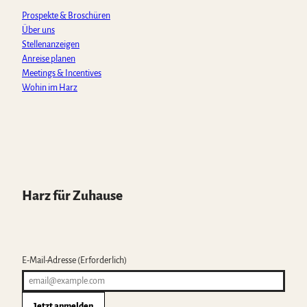
m
Prospekte & Broschüren
Über uns
Stellenanzeigen
Anreise planen
Meetings & Incentives
Wohin im Harz
Harz für Zuhause
E-Mail-Adresse
(Erforderlich)
Jetzt anmelden