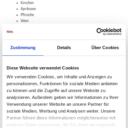
Kirschen
l
Aprikosen
l
Pfirsiche
o
Wein
g
Beerenobst
o
Pflaumen
Zwetschgen
Apfelsaft
Zustimmung
Details
Über Cookies
Diese Webseite verwendet Cookies
Wir verwenden Cookies, um Inhalte und Anzeigen zu
In der Nähe
Auf der Karte anschauen
personalisieren, Funktionen für soziale Medien anbieten
zu können und die Zugriffe auf unsere Website zu
analysieren. Außerdem geben wir Informationen zu Ihrer
Sehenswertes
Verwendung unserer Website an unsere Partner für
soziale Medien, Werbung und Analysen weiter. Unsere
Partner führen diese Informationen möglicherweise mit
weiteren Daten zusammen, die Sie ihnen bereitgestellt
Kontaktdaten