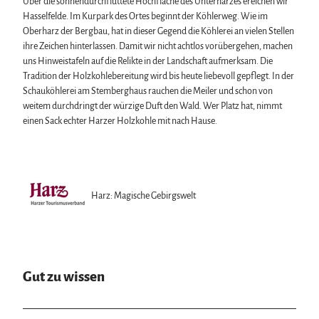
Über die sonnendurchfluttete Hochfläche des Unterharzes ereichen wir
Hasselfelde. Im Kurpark des Ortes beginnt der Köhlerweg. Wie im
Oberharz der Bergbau, hat in dieser Gegend die Köhlerei an vielen Stellen
ihre Zeichen hinterlassen. Damit wir nicht achtlos vorübergehen, machen
uns Hinweistafeln auf die Relikte in der Landschaft aufmerksam. Die
Tradition der Holzkohlebereitung wird bis heute liebevoll gepflegt. In der
Schauköhlerei am Stemberghaus rauchen die Meiler und schon von
weitem durchdringt der würzige Duft den Wald. Wer Platz hat, nimmt
einen Sack echter Harzer Holzkohle mit nach Hause.
Harz: Magische Gebirgswelt
Gut zu wissen