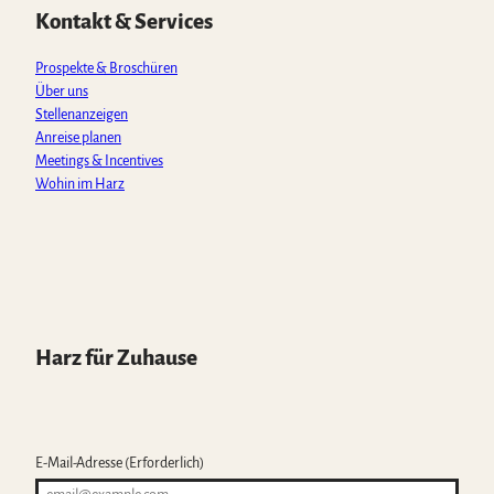
p
o
r
e
Kontakt & Services
p
k
a
m
Prospekte & Broschüren
Über uns
Stellenanzeigen
Anreise planen
Meetings & Incentives
Wohin im Harz
Harz für Zuhause
E-Mail-Adresse
(Erforderlich)