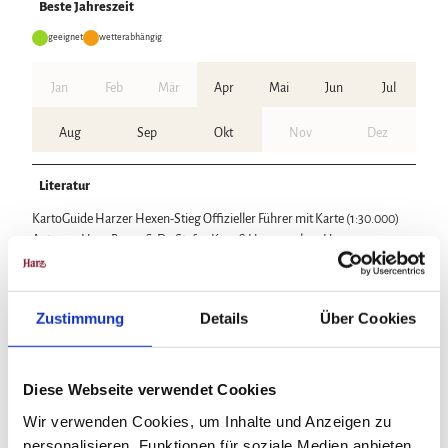
Beste Jahreszeit
geeignet
wetterabhängig
Jan
Feb
Mär
Apr
Mai
Jun
Jul
Aug
Sep
Okt
Nov
Dez
Literatur
KartoGuide Harzer Hexen-Stieg Offizieller Führer mit Karte (1:30.000)
Autoren: Hans Bauer & Dr. Stefan Krooß Herausgeber: Harzer
Tourismusverband & Harzklub Verlag: Schmidt-Buch-Verlag,
Wernigerode ISBN-10: 3936185336 ISBN-13: 978-3936185331 Preis: 6,80
€
Zustimmung
Details
Über Cookies
Lizenz (Stammdaten)
Diese Webseite verwendet Cookies
Wir verwenden Cookies, um Inhalte und Anzeigen zu
Sicherheitshinweise
personalisieren, Funktionen für soziale Medien anbieten