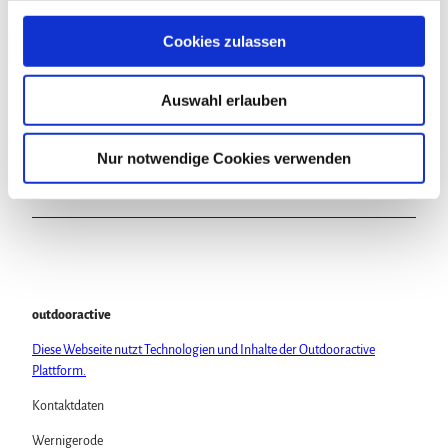
g
In der Nähe
Auf der Karte anschauen
s
Cookies zulassen
a
u
Veranstaltung
Auswahl erlauben
s
w
Sehenswertes
a
Nur notwendige Cookies verwenden
h
Touren
l
outdooractive
Diese Webseite nutzt Technologien und Inhalte der Outdooractive
Plattform.
Kontaktdaten
Wernigerode