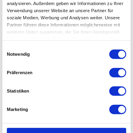
Veranstaltung
analysieren. Außerdem geben wir Informationen zu Ihrer
Verwendung unserer Website an unsere Partner für
Sehenswertes
soziale Medien, Werbung und Analysen weiter. Unsere
Partner führen diese Informationen möglicherweise mit
weiteren Daten zusammen, die Sie ihnen bereitgestellt
Touren
haben oder die sie im Rahmen Ihrer Nutzung der Dienste
gesammelt haben.
E
Notwendig
i
Kontaktdaten
n
w
Sessellift zur Rosstrappe
Präferenzen
i
Goetheweg 1
06502
Thale
l
03947 2500
l
Statistiken
i
info@seilbahnen-thale.de
g
Marketing
Website
u
n
Anreise mit dem Auto
g
Anreise mit öffentlichen Verkehrsmitteln