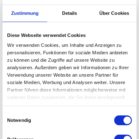
Für Besucher steht sie aber in den Sommermonaten offen.
Zustimmung
Details
Über Cookies
Besichtigung
Mai bis Oktober: täglich 11.00 bis 17.00 Uhr (ohne Gewähr)
Diese Webseite verwendet Cookies
Ruhetage: Dienstag, Mittwoch
Wir verwenden Cookies, um Inhalte und Anzeigen zu
personalisieren, Funktionen für soziale Medien anbieten
Preisinformationen
zu können und die Zugriffe auf unsere Website zu
Der Eintritt zu den Martini-Türmen beträgt an allen Terminen, wenn nicht
analysieren. Außerdem geben wir Informationen zu Ihrer
anders am jeweiligen Termin angegeben, 4 Euro für Erwachsene und 2
Verwendung unserer Website an unsere Partner für
Euro für Kinder ab 6 Jahren.
soziale Medien, Werbung und Analysen weiter. Unsere
Partner führen diese Informationen möglicherweise mit
weiteren Daten zusammen, die Sie ihnen bereitgestellt
haben oder die sie im Rahmen Ihrer Nutzung der Dienste
gesammelt haben.
In der Nähe
Auf der Karte anschauen
E
Notwendig
i
n
Veranstaltung
w