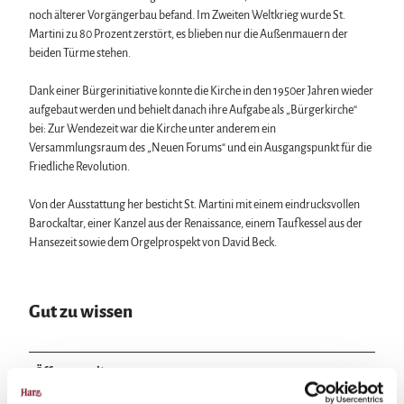
noch älterer Vorgängerbau befand. Im Zweiten Weltkrieg wurde St.
Martini zu 80 Prozent zerstört, es blieben nur die Außenmauern der
beiden Türme stehen.
Dank einer Bürgerinitiative konnte die Kirche in den 1950er Jahren wieder
aufgebaut werden und behielt danach ihre Aufgabe als „Bürgerkirche“
bei: Zur Wendezeit war die Kirche unter anderem ein
Versammlungsraum des „Neuen Forums“ und ein Ausgangspunkt für die
Friedliche Revolution.
Von der Ausstattung her besticht St. Martini mit einem eindrucksvollen
Barockaltar, einer Kanzel aus der Renaissance, einem Taufkessel aus der
Hansezeit sowie dem Orgelprospekt von David Beck.
Gut zu wissen
Öffnungszeiten
Die Martinikirche wird zur Zeit nur selten für Gottesdienste genutzt.