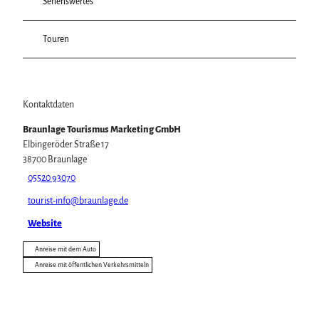
Sehenswertes
Touren
Kontaktdaten
Braunlage Tourismus Marketing GmbH
Elbingeröder Straße 17
38700
Braunlage
05520 93070
tourist-info@braunlage.de
Website
Anreise mit dem Auto
Anreise mit öffentlichen Verkehrsmitteln