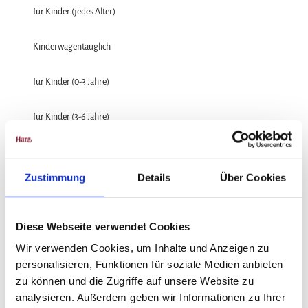
für Kinder (jedes Alter)
Kinderwagentauglich
für Kinder (0-3 Jahre)
für Kinder (3-6 Jahre)
für Kinder (6-10 Jahre)
Zustimmung
Details
Über Cookies
für Kinder (ab 10 Jahre)
Sprachkenntnisse
Diese Webseite verwendet Cookies
Deutsch, Englisch
Wir verwenden Cookies, um Inhalte und Anzeigen zu
personalisieren, Funktionen für soziale Medien anbieten
Zahlungsmöglichkeiten
zu können und die Zugriffe auf unsere Website zu
kostenfrei, Apple Pay, Barzahlung vor Ort, Mastercard, Visa, Girocard/EC-
analysieren. Außerdem geben wir Informationen zu Ihrer