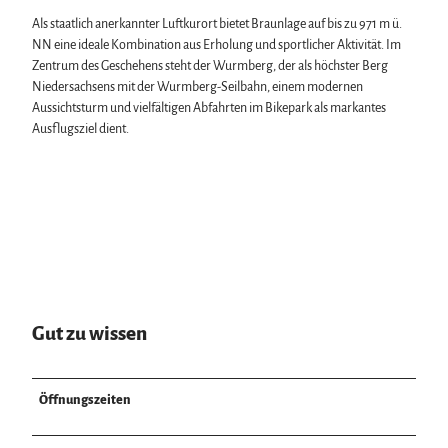
Als staatlich anerkannter Luftkurort bietet Braunlage auf bis zu 971 m ü.
NN eine ideale Kombination aus Erholung und sportlicher Aktivität. Im
Zentrum des Geschehens steht der Wurmberg, der als höchster Berg
Niedersachsens mit der Wurmberg-Seilbahn, einem modernen
Aussichtsturm und vielfältigen Abfahrten im Bikepark als markantes
Ausflugsziel dient.
Gut zu wissen
Öffnungszeiten