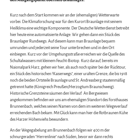
den Ausgangspunkt oberhalb Braunlages.
Kurz nach dem Start kommen wir an der (ehemaligen) Wetterwarte
vorbei. Die Klimaforschung war für den Kurort Braunlage mit seinem
Heilklima eine wichtige Komponente. Der Deutsche Wetterdienst betreibt
hier heute eine automatisierte Anlage. Wir gehen dann ein Stück des
Braunlager Rundwegs. Auf diesem kann man Braunlage bequem
umrunden und jederzeit seine Tour unterbrechen und in den Ort
einbiegen. Kurz vor der Umgehungsstraße erreichen wir die Quelle des
Schultalwassers mit kleinem Feucht-Biotop. Kurz darauf, bereits im
Naionalpark Harz, gehen wir hier, als auch noch später bei der Rücktour,
ein Stück des historischen !Kaiserwegs", einer uralten Grenze, die bis 1918
noch die beiden Ortsteile Braunlage und St. Andreasberg staatenmäßig
getrennt hatte (Königreich Preußen/Herzogtum Braunschweig).
Historische Grenzsteine säumen den Verlauf. An Bergwiesen
angekommen befinden wir uns am ehemaligen Standort des Forsthauses
Brunnenbach, welches seinen Namen von dem im weiteren Wegeverlauf
erreichenden Bach bekam. Mit Glück kann man hier die Rotbraunen Kühe
des Harzer Höhenviehs bewundern.
An der Wegegabelung am Brunnenbach folgen wir 400 m der
schnurgeraden "Herrenlinie" nach Süden, bevor wir dann rechts