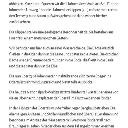
abbiegen. Kurz darauf queren wir die "Hahnenkleer Waldstraße". Für den
lohnenden Umweg über die Hahnenkleeklippen (s.u.) müsste man rechts
den Teerweg rund 800m aufwärts gehen und dann wieder hierher
zurückkehren.
Die Klippen stellen eine geologische Besonderheit da. Sie bestehen aus
Hornfels, einem metamorphen Gestein.
Wir befinden uns hier auch an einer Wasserscheide. Die Bäche westlich
fließen in die Oder, dann in die Leine und später in die Weser. Die östlichen
Bäche wie der Brunnenbach münden in die Bode, die fließt in die Saale
und diese später dann in die Elbe.
Die nun über 250 Höhenmeter hinabführende 2Stölzerne Stiege" ins
Odertal ist sehr windungsreich und bietet tolle Ausblicke.
Die heutige Nationalpark-Waldgaststätte Rinderstall war früher eines von
vielen Übernachtungsplätzen der überall im Harz weidenden Rinder.
In den Hängen des Odertals wurde früher reger Bergbau betrieben. Die
ehemaligen Anlagen und Stollenmundlöcher sind überall zu erahnen und
besonders im Anstieg des "Morgenstern" (Weg vom Rinderstall nach
Braunlage) zu sehen. Wieder oben aus dem Tal angekommen ereichen