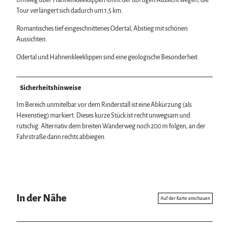
Umweg über Hahnenkleeklippen lohnt der dortigen Aussicht wegen, die
Tour verlängert sich dadurch um 1,5 km.
Romantisches tief eingeschnittenes Odertal, Abstieg mit schönen
Aussichten.
Odertal und Hahnenkleeklippen sind eine geologische Besonderheit.
Sicherheitshinweise
Im Bereich unmitelbar vor dem Rinderstall ist eine Abkürzung (als
Hexenstieg) markiert. Dieses kurze Stück ist recht unwegsam und
rutschig. Alternativ dem breiten Wanderweg noch 200 m folgen, an der
Fahrstraße dann rechts abbiegen.
In der Nähe
Auf der Karte anschauen