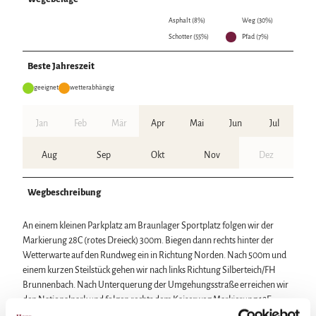
Asphalt (8%)
Weg (30%)
Schotter (55%)
Pfad (7%)
Beste Jahreszeit
geeignet
wetterabhängig
Jan
Feb
Mär
Apr
Mai
Jun
Jul
Aug
Sep
Okt
Nov
Dez
Wegbeschreibung
An einem kleinen Parkplatz am Braunlager Sportplatz folgen wir der
Markierung 28C (rotes Dreieck) 300m. Biegen dann rechts hinter der
Wetterwarte auf den Rundweg ein in Richtung Norden. Nach 500m und
einem kurzen Steilstück gehen wir nach links Richtung Silberteich/FH
Brunnenbach. Nach Unterquerung der Umgehungsstraße erreichen wir
den Nationalpark und folgen rechts dem Kaiserweg Markierung 12E
(Blauer Punkt) 500 m bis zum ehemaligen Forsthaus Brunnenbach. Dort