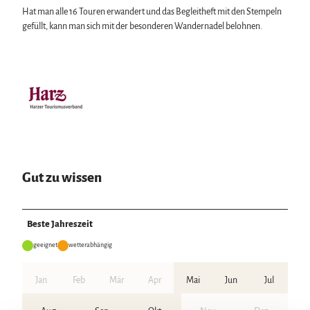
Hat man alle 16 Touren erwandert und das Begleitheft mit den Stempeln
gefüllt, kann man sich mit der besonderen Wandernadel belohnen.
Gut zu wissen
Beste Jahreszeit
geeignet
wetterabhängig
Jan
Feb
Mär
Apr
Mai
Jun
Jul