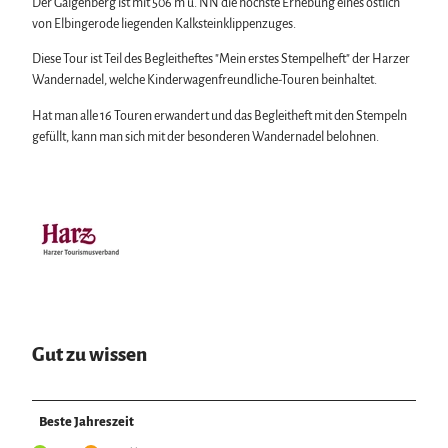
Der Galgenberg ist mit 506 m ü. NN die höchste Erhebung eines östlich
von Elbingerode liegenden Kalksteinklippenzuges.
Diese Tour ist Teil des Begleitheftes "Mein erstes Stempelheft" der Harzer
Wandernadel, welche Kinderwagenfreundliche-Touren beinhaltet.
Hat man alle 16 Touren erwandert und das Begleitheft mit den Stempeln
gefüllt, kann man sich mit der besonderen Wandernadel belohnen.
Gut zu wissen
Beste Jahreszeit