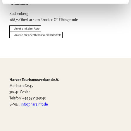
Kontaktdaten
l
Büchenberg
38875
Oberharz am Brocken OT Elbingerode
Anreise mit dem Auto
Anreise mit öffentlichen Verkehrsmitteln
Harzer Tourismusverband e.V.
Marktstraße 45
38640 Goslar
Telefon: +49 5321 34040
E-Mail:
info@harzinfo.de
W
F
I
Y
T
h
a
n
o
i