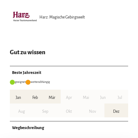
Harz: Magische Gebirgswelt
Gut zu wissen
Beste Jahreszeit
geeignet
wetterabhängig
Jan
Feb
Mär
Apr
Mai
Jun
Jul
Aug
Sep
Okt
Nov
Dez
Wegbeschreibung