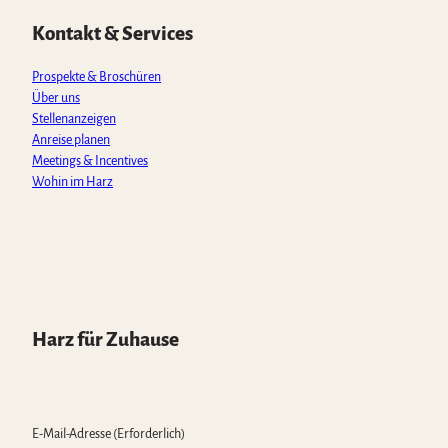
A
o
g
b
k
p
o
r
e
Kontakt & Services
p
k
a
m
Prospekte & Broschüren
Über uns
Stellenanzeigen
Anreise planen
Meetings & Incentives
Wohin im Harz
Harz für Zuhause
E-Mail-Adresse
(Erforderlich)