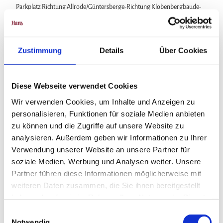
Parkplatz Richtung Allrode/Güntersberge-Richtung Klobenbergbaude-
Brandholzstraße-Adlereiche-Friedrichsbrunner Blick-Forststraße-
Ortsmitte Friedrichsbrunn-entlang der Hauptstraße zum Parkplatz
Richtung Allrode/Friedrichsbrunn
Zustimmung
Details
Über Cookies
Weitere Infos / Links
Diese Webseite verwendet Cookies
Bodetal-Information Friedrichsbrunn
Wir verwenden Cookies, um Inhalte und Anzeigen zu
Hauptstraße 116
06502 Thale OT Friedrichsbrunn
personalisieren, Funktionen für soziale Medien anbieten
Tel. 039487 287
zu können und die Zugriffe auf unsere Website zu
friedrichsbrunn@bodetal.de
analysieren. Außerdem geben wir Informationen zu Ihrer
www.bodetal.de
Verwendung unserer Website an unsere Partner für
soziale Medien, Werbung und Analysen weiter. Unsere
Partner führen diese Informationen möglicherweise mit
Lizenz (Stammdaten)
weiteren Daten zusammen, die Sie ihnen bereitgestellt
haben oder die sie im Rahmen Ihrer Nutzung der Dienste
gesammelt haben.
E
Notwendig