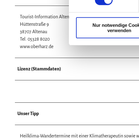
w
i
Tourist-Information Altenau
l
Hüttenstraße 9
Nur notwendige Cook
l
verwenden
38707 Altenau
i
Tel. 05328 8020
g
www.oberharz.de
u
n
g
Lizenz (Stammdaten)
s
a
u
s
w
a
Unser Tipp
h
l
Heilklima-Wandertermine mit einer Klimatherapeutin sowie we