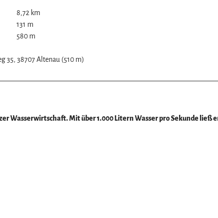
8,72 km
131 m
580 m
g 35, 38707 Altenau (510 m)
z
r Wasserwirtschaft. Mit über 1.000 Litern Wasser pro Sekunde ließ er