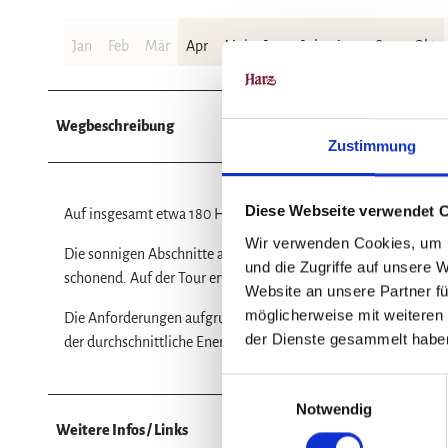
Jan
Feb
Mär
Apr
Mai
Jun
Jul
Aug
Sep
Okt
Wegbeschreibung
Zustimmung
Diese Webseite verwendet 
Auf insgesamt etwa 180 Höhenmetern erwarten Sie auf dem 
Wir verwenden Cookies, um I
Die sonnigen Abschnitte am Ortsrand sowie im Bereich des 
und die Zugriffe auf unsere 
schonend. Auf der Tour erwarten Sie sehr selten Wärmebelastu
Website an unsere Partner fü
möglicherweise mit weiteren
Die Anforderungen aufgrund des Weges sind mittel, die Anfor
der Dienste gesammelt habe
der durchschnittliche Energieverbrauch bei ca. 490kcal.
E
Notwendig
i
Weitere Infos / Links
n