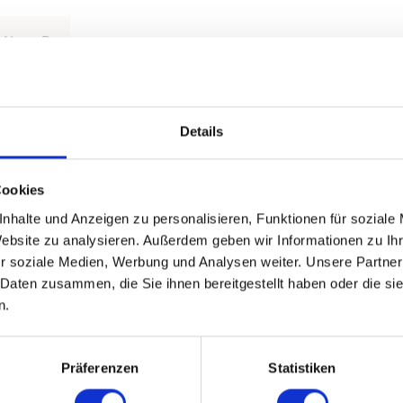
Nov
Dez
Details
Cookies
langen Rundweg überwiegend geringe und mäßige Anstiege.
nhalte und Anzeigen zu personalisieren, Funktionen für soziale
Dammhauses wirken stimmulierend. Die Runde durch den Wald wirkt übe
Website zu analysieren. Außerdem geben wir Informationen zu I
ngen, im Winter jedoch häufig Kältereize.
r soziale Medien, Werbung und Analysen weiter. Unsere Partner
 Daten zusammen, die Sie ihnen bereitgestellt haben oder die s
derungen aufgrund des Klimas gering.Bei einem Körpergewicht von 75Kg 
n.
Präferenzen
Statistiken