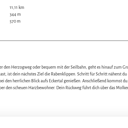
11,11 km
344 m
570 m
z
ber den Herzogweg oder bequem mit der Seilbahn, geht es hinauf zum G
ist dein nächstes Ziel die Rabenklippen. Schritt für Schritt näherst du
bei den herrlichen Blick aufs Eckertal genießen. Anschließend kommst d
 über den scheuen Harzbewohner. Dein Rückweg führt dich über das Molk