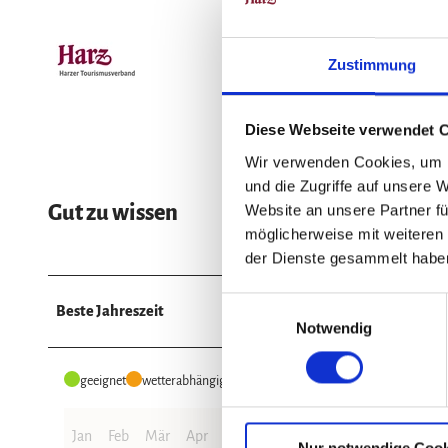
Zustimmung
Diese Webseite verwendet 
Wir verwenden Cookies, um I
und die Zugriffe auf unsere 
Gut zu wissen
Website an unsere Partner fü
möglicherweise mit weiteren
der Dienste gesammelt habe
E
Beste Jahreszeit
Notwendig
i
n
w
geeignet
wetterabhängig
i
l
Jan
Feb
Mär
Apr
Mai
Jun
Jul
Aug
Sep
Okt
Nur notwendige Cook