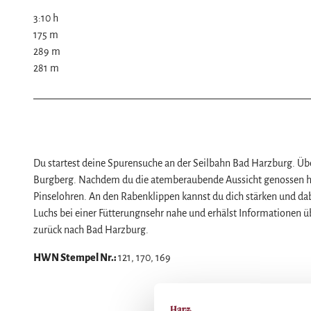
Naturlandschaft Harz
3:10 h
Berauschend schöne Wildnis
175 m
Der Brocken im Harz
Veranstaltungen
289 m
281 m
Nationalpark Harz
Veranstaltungskalender
Geopark Harz
Harzer KulturWinter
Service
Naturparke im Harz
Harzer Klostersommer
Wir für unsere Gäste
Biosphärenreservat Karstlandschaft Südhar
Silvester
Kontakt
Das grüne Band
Walpurgis
Prospekte
Du startest deine Spurensuche an der Seilbahn Bad Harzburg. Ü
Burgberg. Nachdem du die atemberaubende Aussicht genossen hast, 
Regionalstudie Harz
Osterfeuer
Online-Shop
Pinselohren. An den Rabenklippen kannst du dich stärken und da
Initiative "Der Wald ruft"
Weihnachts- & Adventsmärkte
Newsletter-Anmeldung
Luchs bei einer Fütterungnsehr nahe und erhälst Informationen
0% Müll - 100% Harz #NimmsWiederMit
Stadt- & Sonderführungen im Harz
Apps & Multimedia-Guides
zurück nach Bad Harzburg.
Theater & Bühnen im Harz
Harzer Tourismusverband
HWN Stempel Nr.:
121, 170, 169
Jobs im Harztourismus