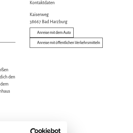
Kontaktdaten
Kaiserweg
38667
Bad Harzburg
Anreise mit dem Auto
Anreise mit öffentlichen Verkehrsmitteln
roßen
 dich den
u dem
enhaus