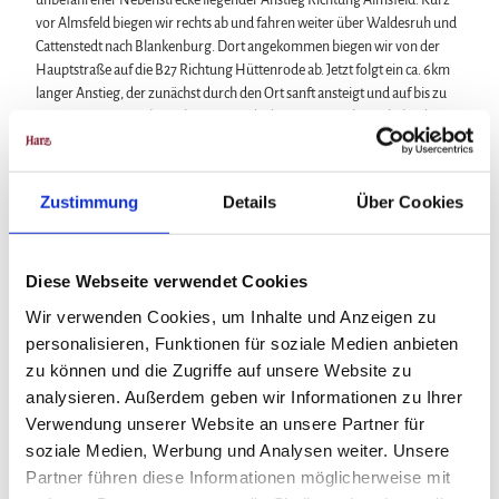
unbefahrener Nebenstrecke liegender Anstieg Richtung Almsfeld. Kurz
vor Almsfeld biegen wir rechts ab und fahren weiter über Waldesruh und
Cattenstedt nach Blankenburg. Dort angekommen biegen wir von der
Hauptstraße auf die B27 Richtung Hüttenrode ab. Jetzt folgt ein ca. 6km
langer Anstieg, der zunächst durch den Ort sanft ansteigt und auf bis zu
6% ansteigt. Wir folgen ab Hüttenrode der B27 weiter bis Rübeland.
In Rübeland halten wir uns links und fahren schließlich über die
Rappbodestaumauer. Hier lohnt es sich eine kleine Pause einzulegen und
Zustimmung
Details
Über Cookies
die Aussicht von der 106m hohen Staumauer zu genießen.
An der B81 angekommen halten wir uns links und gelangen nach
Hasselfelde. Wir folgen der B81 weiter über Rotacker, bis wir schließlich
Diese Webseite verwendet Cookies
am Abzweig Richtung Stiege links abbiegen. Ab Stiege, über Allrode
gelangen wir nach Treseburg zurück und fahren weiter Richtung Thale.
Wir verwenden Cookies, um Inhalte und Anzeigen zu
Am Abzweig nach Wienrode biegen wir allerdings links ab, um über
personalisieren, Funktionen für soziale Medien anbieten
Wienrode und Timmrode nach Thale zurückzufahren.
zu können und die Zugriffe auf unsere Website zu
analysieren. Außerdem geben wir Informationen zu Ihrer
Unsere Tour ist jetzt allerdings noch nicht zu Ende. Von Thale folgen wir
Verwendung unserer Website an unsere Partner für
der Beschilderung Richtung Friedrichsbrunn. Schon in Thale an der
Kreuzung Obersteigerweg/Eisenbahnstraße beginnt der 4,4km lange
soziale Medien, Werbung und Analysen weiter. Unsere
schwere Anstieg über den Hexentanzplatz. Dort ist die Steigung aber
Partner führen diese Informationen möglicherweise mit
noch nicht zu Ende. Weiter geht es mit max. 6% nach Friedrichsbrunn.