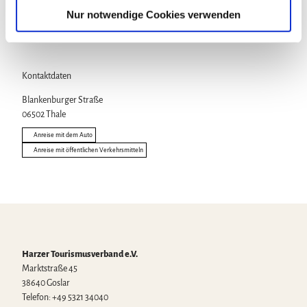
a
Touren
Nur notwendige Cookies verwenden
h
l
Kontaktdaten
Blankenburger Straße
06502
Thale
Anreise mit dem Auto
Anreise mit öffentlichen Verkehrsmitteln
Harzer Tourismusverband e.V.
Marktstraße 45
38640 Goslar
Telefon: +49 5321 34040