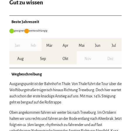
Gut zu wissen
Beste Jahreszeit
geeignet
wetterabhängig
Jan
Feb
Mär
Apr
Mai
Jun
Jul
Aug
Sep
Okt
Nov
Dez
Wegbeschreibung
Ausgangspunkt ist der Bahnhof in Thale. Von Thale führt die Tour über die
Wolfsburgstraße trügerisch hinaus Richtung Treseburg. Doch hier wartet
auch schon der erste knackige Anstieg auf uns. Mit max. 14% Steigung
geht es bergauf auf die Roßtrappe.
Oben angekommen fahren wir weiter bis nach Treseburg. Im Ortskern
halten wir uns rechts und fahren an der Bode entlang nach Altenbrak. Jetzt
folgt ein ca. 3km langer, rhythmisch zu fahrender und auf fast