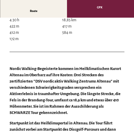
Wintersport
GPX
Bäder, Thermen & Saunen
Route
Regionalmarke Typisch Harz
4:30 h
18,85 km
Urlaub mit Hund im Harz
422 m
417 m
Filmkulisse Harz
412 m
584 m
172 m
Naturlandschaft Harz
Berauschend schöne Wildnis
Der Brocken im Harz
Veranstaltungen
Nationalpark Harz
Nordic Walking-Begeisterte kommen im Heilklimatischen Kurort
Veranstaltungskalender
Geopark Harz
Altenau im Oberharz auf ihre Kosten: Drei Strecken des
Harzer KulturWinter
Naturparke im Harz
Service
zertifizierten "DSV nordic aktiv Walking Zentrums Altenau" mit
Harzer Klostersommer
Biosphärenreservat Karstlandschaft Südharz
verschiedenen Schwierigkeitsgraden versprechen ein
Wir für unsere Gäste
Silvester
Das grüne Band
Aktiverlebnis in traumhafter Umgebung. Die längste Strecke, die
Kontakt
Walpurgis
Regionalstudie Harz
Fels in der Brandung-Tour, umfasst ca 18,9 km und etwas über 410
Prospekte
Osterfeuer
Initiative "Der Wald ruft"
Höhenmeter. Sie ist im Rahmen der Ausschilderung als
Online-Shop
Weihnachts- & Adventsmärkte
0% Müll - 100% Harz #NimmsWiederMit
SCHWARZE Tour gekennzeichnet.
Newsletter-Anmeldung
Stadt- & Sonderführungen im Harz
Apps & Multimedia-Guides
Theater & Bühnen im Harz
Startpunkt ist das Heilklimaportal in Altenau. Die Tour führt
Harzer Tourismusverband
zunächst vorbei am Startpunkt des Discgolf-Parcours und dann
Jobs im Harztourismus