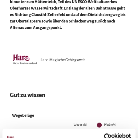
hinunter zum Hüttenteich, Teil des UNESCO-Weltkulturerbes
Oberharzer Wasserwirtschaft. Entlang der alten Bahntrasse geht
es Richtung Clausthl-Zellerfeld und auf dem Dietrichsbergweg bis
zur Okertalsperre sowie über den Schlackenweg zurück nach
Altenau zum Ausgangspunkt.
Harz: Magische Gebirgswelt
Gut zu wissen
Wegebeläge
Weg (63%)
Pfad (11%)
Asphalt (2%)
Schotter (23%)