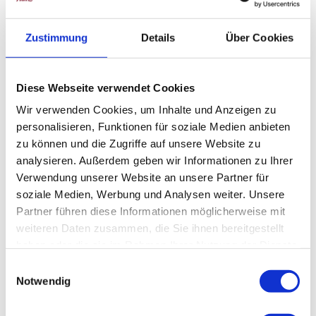
Straße (1%)
Beste Jahreszeit
Zustimmung
Details
Über Cookies
geeignet
wetterabhängig
Diese Webseite verwendet Cookies
Jan
Feb
Mär
Apr
Mai
Jun
Jul
Wir verwenden Cookies, um Inhalte und Anzeigen zu
Aug
Sep
Okt
Nov
Dez
personalisieren, Funktionen für soziale Medien anbieten
zu können und die Zugriffe auf unsere Website zu
Lizenz (Stammdaten)
analysieren. Außerdem geben wir Informationen zu Ihrer
Verwendung unserer Website an unsere Partner für
soziale Medien, Werbung und Analysen weiter. Unsere
Partner führen diese Informationen möglicherweise mit
weiteren Daten zusammen, die Sie ihnen bereitgestellt
haben oder die sie im Rahmen Ihrer Nutzung der Dienste
gesammelt haben.
In der Nähe
E
Auf der Karte anschauen
Notwendig
i
n