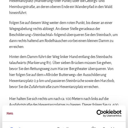
Hexentanzplatz (Markierung roter Punkt) über die Gebirgs- und
Heimburgstraße, an deren oberen Ende ein Wanderpfad in den Wald
hineinführt.
Folgen Sie auf diesem Weg weiter dem roten Punkt, bis dieser an einer
Wegegabelung rechts abbiegt. An dieser Stelle geradeaus der
Beschilderung »Steinbachtal« folgend überqueren Sie den Steinbach, um
dann rechts haltend am Rodelhäuschen vorbei einen kleinen Damm zu
erreichen.
Hinter dem Damm führt der Weg linker Hand entlang des Steinbachs
talaufwärts (Markierung R1). Über sieben Brücken müssen Sie gehen,
bevor Sie den Rettungsweg zum Harzer Bergtheater überqueren. Von
hier folgen Sie auf dem »Allröder Butterweg« der Ausschilderung
Hexentanzplatz 0,9 km und passieren Steinbrüche sowie den Harzbob,
bevor Sie die Zufahrtsstraße zum Hexentanzplatz erreichen.
Hier halten Sie sich rechts um nach ca. 100 Metern nach links auf die
Ausfahrtstraße des Hexentanzplatzes zu biegen. Dieser folgen Sie ca. 400
Meter bis hinter die Straßenkurve und biegen dann rechts auf den
Waldweg ab. Nach wenigen Metern zweigt an einer Kreuzung der
Wanderweg nach Friedrichsbrunn (Markierung gelbes Quadrat) ab, dem