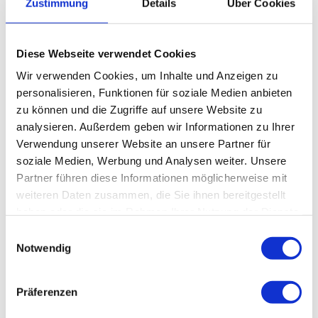
Zustimmung
Details
Über Cookies
Sie nun folgen. Nach der zweiten Überquerung der Friedrichsbrunner
Chaussee erreichen Sie die Schirmbuche mit Schutzhütte. Von hier sind es
noch knapp zwei Kilometer bis Sie das Zentrum von Friedrichsbrunn mit
zentralem Wanderwegschilderbaum und Bushaltestelle erreichen.
Diese Webseite verwendet Cookies
Wir verwenden Cookies, um Inhalte und Anzeigen zu
Anreise & Parken
personalisieren, Funktionen für soziale Medien anbieten
zu können und die Zugriffe auf unsere Website zu
Anfahrt
analysieren. Außerdem geben wir Informationen zu Ihrer
B6n Abfahrt Thale, weiter über die L240 über Warnstedt nach Thale, dort
Verwendung unserer Website an unsere Partner für
weiter in Richtung Bodetal
soziale Medien, Werbung und Analysen weiter. Unsere
Partner führen diese Informationen möglicherweise mit
Parken
weiteren Daten zusammen, die Sie ihnen bereitgestellt
Mehrere Parkmöglichkeiten in 200 bis 500 m Entfernung
haben oder die sie im Rahmen Ihrer Nutzung der Dienste
gesammelt haben.
E
Öffentliche Verkehrsmittel
Notwendig
i
n
Bahnhof und Busbahnhof jeweils nur ca. 50 m vom Startpunkt entfernt
w
Präferenzen
i
Weitere Infos / Links