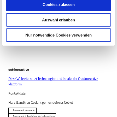
s
Cookies zulassen
a
Veranstaltung
u
Auswahl erlauben
s
Sehenswertes
w
a
Nur notwendige Cookies verwenden
Touren
h
l
outdooractive
Diese Webseite nutzt Technologien und Inhalte der Outdooractive
Plattform.
Kontaktdaten
Harz (Landkreis Goslar), gemeindefreies Gebiet
Anreise mit dem Auto
Anreise mit öffentlichen Verkehrsmitteln