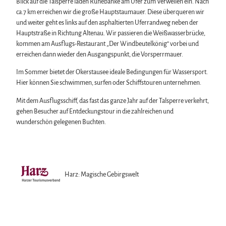
Blick auf die Talsperre laden Ruhebänke am Ufer zum Verweilen ein. Nach
ca.7 km erreichen wir die große Hauptstaumauer. Diese überqueren wir
und weiter geht es links auf den asphaltierten Uferrandweg neben der
Hauptstraße in Richtung Altenau. Wir passieren die Weißwasserbrücke,
kommen am Ausflugs-Restaurant „Der Windbeutelkönig“ vorbei und
erreichen dann wieder den Ausgangspunkt, die Vorsperrmauer.
Im Sommer bietet der Okerstausee ideale Bedingungen für Wassersport.
Hier können Sie schwimmen, surfen oder Schiffstouren unternehmen.
Mit dem Ausflugsschiff, das fast das ganze Jahr auf der Talsperre verkehrt,
gehen Besucher auf Entdeckungstour in die zahlreichen und
wunderschön gelegenen Buchten.
Harz: Magische Gebirgswelt