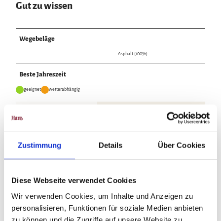
Gut zu wissen
Wegebeläge
Asphalt (100%)
Beste Jahreszeit
geeignet
wetterabhängig
Jan
Feb
Mär
Apr
Mai
Jun
Jul
Aug
Sep
Okt
Nov
Dez
Zustimmung
Details
Über Cookies
Anreise & Parken
Anfahrt
Diese Webseite verwendet Cookies
Wir verwenden Cookies, um Inhalte und Anzeigen zu
Aus Richtung Goslar, Richtung Oker und anschließend auf der B 498 in
Richtung Altenau.
personalisieren, Funktionen für soziale Medien anbieten
zu können und die Zugriffe auf unsere Website zu