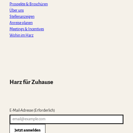
m
Prospekte & Broschüren
Über uns
Stellenanzeigen
Anreise planen
Meetings & Incentives
Wohin im Harz
Harz für Zuhause
E-Mail-Adresse
(Erforderlich)
Jetzt anmelden