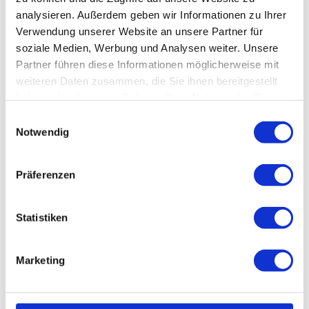
Aus Richtung Altenau auf die B 498 in Richtung Goslar.
analysieren. Außerdem geben wir Informationen zu Ihrer
Verwendung unserer Website an unsere Partner für
Parken
soziale Medien, Werbung und Analysen weiter. Unsere
An der Vorstaumauer stehen Parkplätze zur Verfügung.
Partner führen diese Informationen möglicherweise mit
weiteren Daten zusammen, die Sie ihnen bereitgestellt
Lizenz (Stammdaten)
haben oder die sie im Rahmen Ihrer Nutzung der Dienste
gesammelt haben.
E
Notwendig
i
Karte
n
w
Wander- unds Fahrradkarte "Der Oberharz"
Präferenzen
i
Schmidt Buch, ISBN 978-3-945974-06-3
l
l
Statistiken
i
g
Marketing
u
n
In der Nähe
Auf der Karte anschauen
g