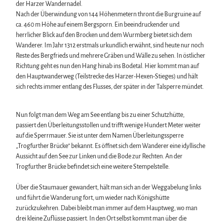
der Harzer Wandernadel.
Nach der Überwindung von 144 Höhenmetern thront die Burgruine auf
ca. 460 m Höhe auf einem Bergsporn. Ein beeindruckender und
herrlicher Blick auf den Brocken und dem Wurmberg bietet sich dem
Wanderer. Im Jahr 1312 erstmals urkundlich erwähnt, sind heute nur noch
Reste des Bergfrieds und mehrere Gräben und Wälle zu sehen. In östlicher
Richtung geht es nun den Hang hinab ins Bodetal. Hier kommt man auf
den Hauptwanderweg (Teilstrecke des Harzer-Hexen-Stieges) und hält
sich rechts immer entlang des Flusses, der später in der Talsperre mündet.
Nun folgt man dem Weg am See entlang bis zu einer Schutzhütte,
passiert den Überleitungsstollen und trifft wenige Hundert Meter weiter
auf die Sperrmauer. Sie ist unter dem Namen Überleitungssperre
„Trogfurther Brücke“ bekannt. Es öffnet sich dem Wanderer eine idyllische
Aussicht auf den See zur Linken und die Bode zur Rechten. An der
Trogfurther Brücke befindet sich eine weitere Stempelstelle.
Über die Staumauer gewandert, hält man sich an der Weggabelung links
und führt die Wanderung fort, um wieder nach Königshütte
zurückzukehren. Dabei bleibt man immer auf dem Hauptweg, wo man
drei kleine Zuflüsse passiert. In den Ort selbst kommt man über die