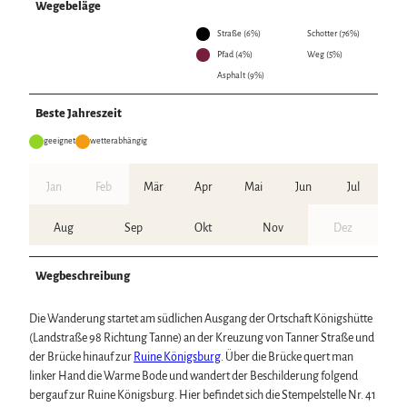
Wegebeläge
Straße (6%)
Schotter (76%)
Pfad (4%)
Weg (5%)
Asphalt (9%)
Beste Jahreszeit
geeignet
wetterabhängig
Jan
Feb
Mär
Apr
Mai
Jun
Jul
Aug
Sep
Okt
Nov
Dez
Wegbeschreibung
Die Wanderung startet am südlichen Ausgang der Ortschaft Königshütte
(Landstraße 98 Richtung Tanne) an der Kreuzung von Tanner Straße und
der Brücke hinauf zur
Ruine Königsburg
. Über die Brücke quert man
linker Hand die Warme Bode und wandert der Beschilderung folgend
bergauf zur Ruine Königsburg. Hier befindet sich die Stempelstelle Nr. 41