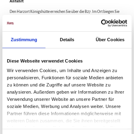
Anfahrt
Den Harzort Königshütte erreichen Sie über die B27. Im Ort biegen Sie
auf die L98 (Friedensstraße) Richtung Tanne. Kurz vor dem Ortsausgang
linker Hand haben Sie Ihr Ziel erreicht.
Parken
Zustimmung
Details
Über Cookies
Kostenlose Parkflächen an der L98 (Tanner Straße).
Diese Webseite verwendet Cookies
Öffentliche Verkehrsmittel
Wir verwenden Cookies, um Inhalte und Anzeigen zu
Den Harzort
Königshütte
erreichen Sie mit dem Bus der
Harzer
personalisieren, Funktionen für soziale Medien anbieten
Verkehrsbetriebe
:
zu können und die Zugriffe auf unsere Website zu
aus Richtung Wernigerode
analysieren. Außerdem geben wir Informationen zu Ihrer
Verwendung unserer Website an unsere Partner für
und Richtung Braunlage
soziale Medien, Werbung und Analysen weiter. Unsere
aus Richtung Blankenburg
Partner führen diese Informationen möglicherweise mit
weiteren Daten zusammen, die Sie ihnen bereitgestellt
Die INSA - Ihr Routenplaner des Nahverkehrs in Sachsen-Anhalt >>
haben oder die sie im Rahmen Ihrer Nutzung der Dienste
TIPP :