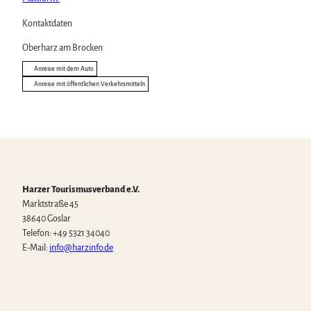
Kontaktdaten
Oberharz am Brocken
Anreise mit dem Auto
Anreise mit öffentlichen Verkehrsmitteln
Harzer Tourismusverband e.V.
Marktstraße 45
38640 Goslar
Telefon: +49 5321 34040
E-Mail:
info@harzinfo.de
W
F
I
Y
T
h
a
n
o
i