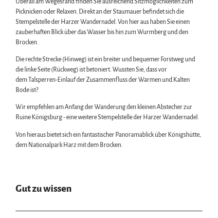
Überall am Wegesrand finden Sie ausreichend Sitzmöglichkeiten zum
Picknicken oder Relaxen. Direkt an der Staumauer befindet sich die
Stempelstelle der Harzer Wandernadel. Von hier aus haben Sie einen
zauberhaften Blick über das Wasser bis hin zum Wurmberg und den
Brocken.
Die rechte Strecke (Hinweg) ist ein breiter und bequemer Forstweg und
die linke Seite (Rückweg) ist betoniert. Wussten Sie, dass vor
dem Talsperren-Einlauf der Zusammenfluss der Warmen und Kalten
Bode ist?
Wir empfehlen am Anfang der Wanderung den kleinen Abstecher zur
Ruine Königsburg - eine weitere Stempelstelle der Harzer Wandernadel.
Von hieraus bietet sich ein fantastischer Panoramablick über Königshütte,
dem Nationalpark Harz mit dem Brocken.
Gut zu wissen