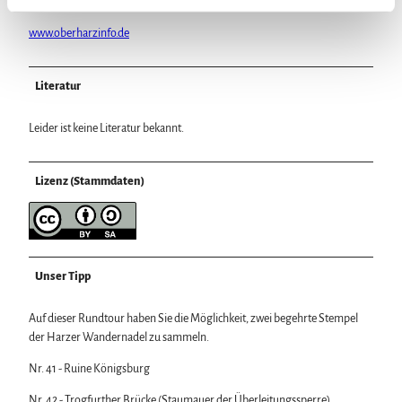
elbingerode@oberharzinfo.de
l
www.oberharzinfo.de
Literatur
Leider ist keine Literatur bekannt.
Lizenz (Stammdaten)
Unser Tipp
Auf dieser Rundtour haben Sie die Möglichkeit, zwei begehrte Stempel
der Harzer Wandernadel zu sammeln.
Nr. 41 - Ruine Königsburg
Nr. 42 - Trogfurther Brücke (Staumauer der Überleitungssperre)