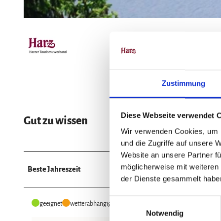
© Dirk Lübker, Harz: Magische Gebirgswelt
Zustimmung
Diese Webseite verwendet 
Gut zu wissen
Wir verwenden Cookies, um I
und die Zugriffe auf unsere 
Website an unsere Partner fü
möglicherweise mit weiteren
Beste Jahreszeit
der Dienste gesammelt habe
E
geeignet
wetterabhängig
Notwendig
i