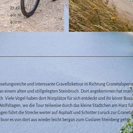
27,42 km
401 m
402 m
© Harzwasserwerke GmbH
z
hselungsreiche und interssante Gravelbiketour in Richtung Granetalsperr
 an einem alten und stillgelegten Steinbruch. Dort angekommen hat man 
. Viele Vögel haben dort Nistplätze für sich entdeckt und ihr könnt Buss
olfshagen, wo die Tour teilweise durch das kleine Städtchen am Harz füh
n führt die Strecke weiter auf Asphalt und Schotter zurück zur Granetal
 bvor es von dort aus wieder leicht bergan zum Goslarer Steinberg geht.