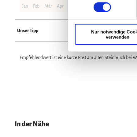
n
Jan
Feb
Mär
Apr
Mai
Jun
Jul
Aug
Sep
Okt
w
i
l
Unser Tipp
Nur notwendige Cook
l
verwenden
i
g
u
Empfehlendwert ist eine kurze Rast am alten Steinbruch bei W
n
g
s
a
u
s
w
a
h
In der Nähe
l