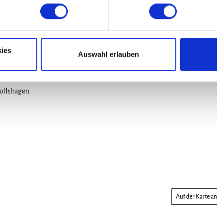
Nov
Dez
ies
Auswahl erlauben
olfshagen.
Auf der Karte a