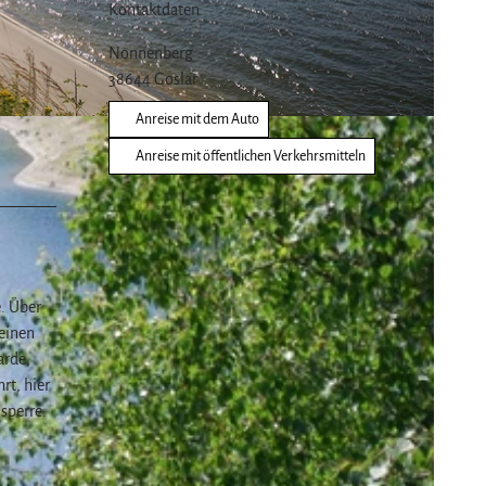
Kontaktdaten
Nonnenberg
38644
Goslar
Anreise mit dem Auto
Anreise mit öffentlichen Verkehrsmitteln
e. Über
einen
arde,
rt, hier
sperre.