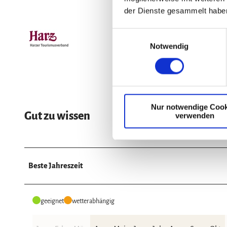
der Dienste gesammelt habe
E
Notwendig
i
n
w
i
l
Nur notwendige Cook
l
Gut zu wissen
verwenden
i
g
u
n
Beste Jahreszeit
g
s
a
geeignet
wetterabhängig
u
s