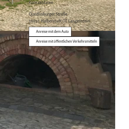
Kontaktdaten
Quedlinburger Straße
38895
Halberstadt OT Langenstein
Anreise mit dem Auto
Anreise mit öffentlichen Verkehrsmitteln