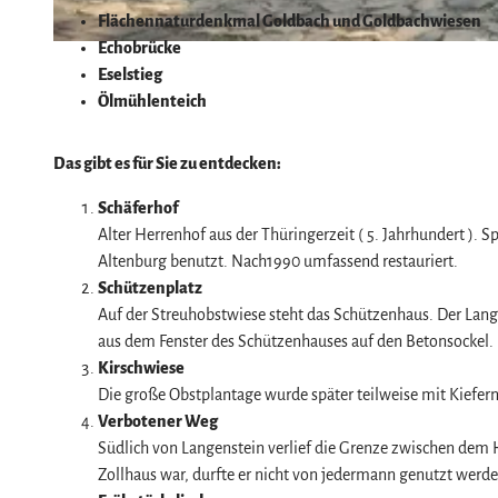
Flächennaturdenkmal Goldbach und Goldbachwiesen
Echobrücke
© Stadt Halberstadt, Harz: Magische Gebirgswelt
Eselstieg
Ölmühlenteich
Das gibt es für Sie zu entdecken:
Schäferhof
Alter Herrenhof aus der Thüringerzeit ( 5. Jahrhundert ).
Altenburg benutzt. Nach1990 umfassend restauriert.
Schützenplatz
Auf der Streuhobstwiese steht das Schützenhaus. Der Lan
aus dem Fenster des Schützenhauses auf den Betonsockel.
Kirschwiese
Die große Obstplantage wurde später teilweise mit Kiefern
Verbotener Weg
Südlich von Langenstein verlief die Grenze zwischen de
Zollhaus war, durfte er nicht von jedermann genutzt werde