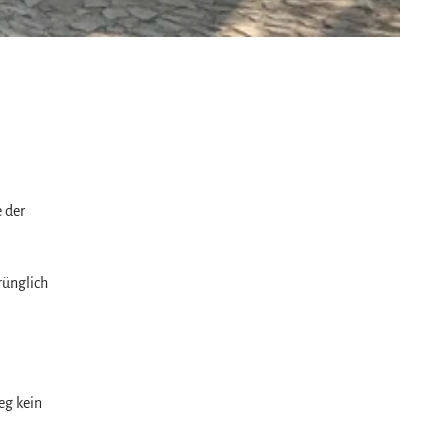
e der
rünglich
eg kein