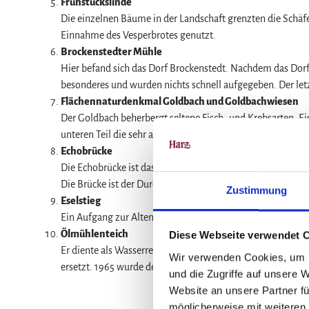
Frühstückslinde
Die einzelnen Bäume in der Landschaft grenzten die Schäfe
Einnahme des Vesperbrotes genutzt.
Brockenstedter Mühle
Hier befand sich das Dorf Brockenstedt. Nachdem das Dorf
besonderes und wurden nichts schnell aufgegeben. Der letz
Flächennaturdenkmal Goldbach und Goldbachwiesen
Der Goldbach beherbergt seltene Fisch -und Krebsarten. E
unteren Teil die sehr alten und sehr umfangreichen Schwa
Echobrücke
Die Echobrücke ist das bedeutendste Bauwerk der Halberst
Die Brücke ist der Durchlass für den Goldbach.
Zustimmung
Eselstieg
Ein Aufgang zur Altenburg. Da die Burg keinen Brunnen be
Ölmühlenteich
Diese Webseite verwendet 
Er diente als Wasserreservoir für die auf der anderen Str
Wir verwenden Cookies, um I
ersetzt. 1965 wurde der Mühlenbetrieb eingestellt.
und die Zugriffe auf unsere 
Website an unsere Partner fü
möglicherweise mit weiteren