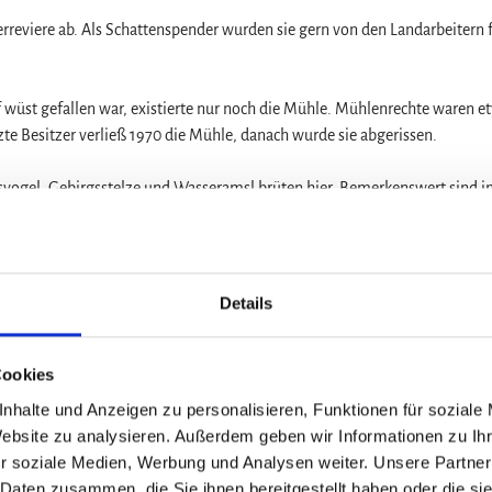
rreviere ab. Als Schattenspender wurden sie gern von den Landarbeitern f
 wüst gefallen war, existierte nur noch die Mühle. Mühlenrechte waren e
te Besitzer verließ 1970 die Mühle, danach wurde sie abgerissen.
isvogel, Gebirgsstelze und Wasseramsl brüten hier. Bemerkenswert sind 
rzpappeln.
adt - Blankenburger Eisenbahn. Die Strecke wurde als Privatbahnen 1873 
Details
saß musste das Wasser mit Eseln auf den Berg gebracht werden .
Cookies
aßenseite gelegenen Ölmühle. Das Mühlrad wurde später durch einen Elektr
nhalte und Anzeigen zu personalisieren, Funktionen für soziale
Website zu analysieren. Außerdem geben wir Informationen zu I
r soziale Medien, Werbung und Analysen weiter. Unsere Partner
 Daten zusammen, die Sie ihnen bereitgestellt haben oder die s