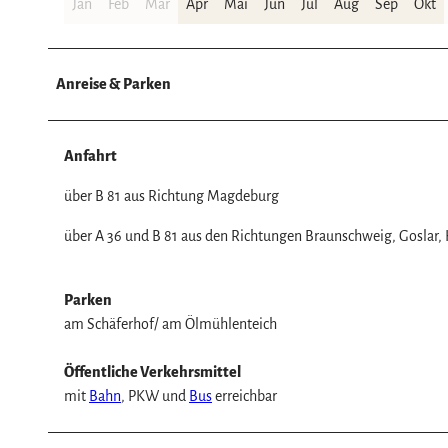
w
Jan
Feb
Mär
Apr
Mai
Jun
Jul
Aug
Sep
Okt
a
h
l
Anreise & Parken
Anfahrt
über B 81 aus Richtung Magdeburg
über A 36 und B 81 aus den Richtungen Braunschweig, Goslar, 
Parken
am Schäferhof/ am Ölmühlenteich
Öffentliche Verkehrsmittel
mit
Bahn
, PKW und
Bus
erreichbar