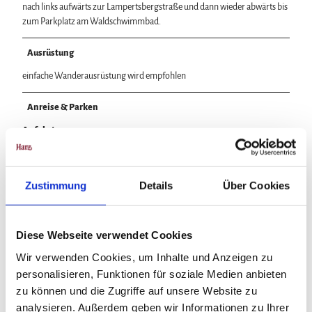
nach links aufwärts zur Lampertsbergstraße und dann wieder abwärts bis
zum Parkplatz am Waldschwimmbad.
Ausrüstung
einfache Wanderausrüstung wird empfohlen
Anreise & Parken
Anfahrt
In Hohegeiß in der "Kirchstraße" von der B 4 abzweigen auf die "Lange
Straße" nach Zorge, im unteren Ortsteil links abbiegen in den
„Bärenbachweg“
Zustimmung
Details
Über Cookies
Parken
Parkplatz am Waldschwimmbad
Diese Webseite verwendet Cookies
Öffentliche Verkehrsmittel
Wir verwenden Cookies, um Inhalte und Anzeigen zu
Buslinie 470 VSN von Braunlage (hier treffen sich diverse Buslinien) nach
personalisieren, Funktionen für soziale Medien anbieten
Hohegeiß, Haltestelle innerorts: „Müllers Hotel“, von dort 500 m Fußweg
zum Startpunkt.
zu können und die Zugriffe auf unsere Website zu
analysieren. Außerdem geben wir Informationen zu Ihrer