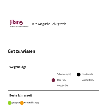
Harz: Magische Gebirgswelt
Gut zu wissen
Wegebeläge
Schotter (69%)
Straße (1%)
Pfad (9%)
Asphalt (1%)
Weg (20%)
Beste Jahreszeit
geeignet
wetterabhängig