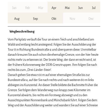
Jan
Feb
Mär
Apr
Mai
Jun
Jul
Aug
Sep
Okt
Nov
Dez
Wegbeschreibung
Vom Parkplatz verläuft die Tour an einem Teich und anschließend am
Waldrand entlang leicht ansteigend. Folgen Sie der Ausschilderung der
Tour 8 in Richtung Bundesstraße 4 und überqueren diese. Unmittelbar
danach kreuzen Sie auch schon die ehemalige Grenze, von der hier heute
nichts mehr zu erkennen ist. Der breite Weg, der dann erreicht wird, ist
der frühere Kolonnenweg der DDR-Grenztruppen. Ihm folgen Sie nach
rechts bis zum „Drei-Länder-Stein“.
Danach gehen Sie etwa 100 m auf einer ehemaligen Straße bis zur
Bundesstraße 4, auf der Sie nach rechts und nach weiteren 80 m links
abbiegen ins Kunzental. An dieser Stelle bildete die Bachmitte früher die
Grenze. Sie folgen dem Wanderweg nun knapp zwei Kilometer im
Kunzental abwärts, bis rechts ein Forstweg abzweigt und zu den
Aussichtspunkten Nonnenbank und Mönchsbank führt. Folgen Sie dem
Weg und der Ausschilderung weiter und wandern Sie auf einer Schneise