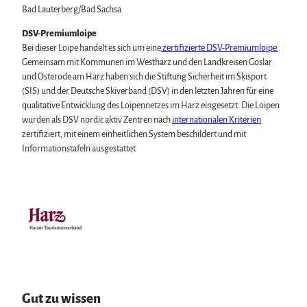
Bad Lauterberg/Bad Sachsa
i
n
DSV-Premiumloipe
H
Bei dieser Loipe handelt es sich um eine
zertifizierte DSV-Premiumloipe
.
o
Gemeinsam mit Kommunen im Westharz und den Landkreisen Goslar
h
und Osterode am Harz haben sich die Stiftung Sicherheit im Skisport
e
(SIS) und der Deutsche Skiverband (DSV) in den letzten Jahren für eine
g
qualitative Entwicklung des Loipennetzes im Harz eingesetzt. Die Loipen
e
wurden als DSV nordic aktiv Zentren nach
internationalen Kriterien
i
zertifiziert, mit einem einheitlichen System beschildert und mit
ß
Informationstafeln ausgestattet
Gut zu wissen