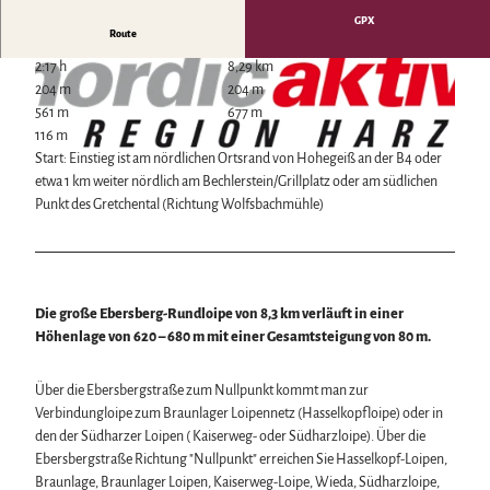
Wintersport
GPX
Route
Bäder, Thermen & Saunen
Regionalmarke Typisch Harz
2:17 h
8,29 km
Urlaub mit Hund im Harz
204 m
204 m
Filmkulisse Harz
561 m
677 m
116 m
Start: Einstieg ist am nördlichen Ortsrand von Hohegeiß an der B4 oder
Naturlandschaft Harz
etwa 1 km weiter nördlich am Bechlerstein/Grillplatz oder am südlichen
E
Berauschend schöne Wildnis
Punkt des Gretchental (Richtung Wolfsbachmühle)
b
Der Brocken im Harz
e
Veranstaltungen
© DSV
Nationalpark Harz
r
Veranstaltungskalender
Geopark Harz
s
Harzer KulturWinter
Naturparke im Harz
Service
b
Harzer Klostersommer
Die große Ebersberg-Rundloipe von 8,3 km verläuft in einer
Biosphärenreservat Karstlandschaft Südharz
Wir für unsere Gäste
e
Silvester
Höhenlage von 620 – 680 m mit einer Gesamtsteigung von 80 m.
Das grüne Band
Kontakt
r
Walpurgis
Regionalstudie Harz
Prospekte
g
Osterfeuer
Initiative "Der Wald ruft"
Über die Ebersbergstraße zum Nullpunkt kommt man zur
Online-Shop
l
Weihnachts- & Adventsmärkte
0% Müll - 100% Harz #NimmsWiederMit
Verbindungloipe zum Braunlager Loipennetz (Hasselkopfloipe) oder in
Newsletter-Anmeldung
o
Stadt- & Sonderführungen im Harz
den der Südharzer Loipen ( Kaiserweg- oder Südharzloipe). Über die
Apps & Multimedia-Guides
i
Theater & Bühnen im Harz
Ebersbergstraße Richtung "Nullpunkt" erreichen Sie Hasselkopf-Loipen,
Harzer Tourismusverband
p
Braunlage, Braunlager Loipen, Kaiserweg-Loipe, Wieda, Südharzloipe,
Jobs im Harztourismus
e