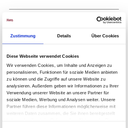
Beste Jahreszeit
geeignet
wetterabhängig
Zustimmung
Details
Über Cookies
Jan
Feb
Mär
Apr
Mai
Jun
Jul
Aug
Sep
Okt
Nov
Dez
Diese Webseite verwendet Cookies
Wir verwenden Cookies, um Inhalte und Anzeigen zu
Weitere Infos / Links
personalisieren, Funktionen für soziale Medien anbieten
zu können und die Zugriffe auf unsere Website zu
Tourist-Information Hohgeiß
analysieren. Außerdem geben wir Informationen zu Ihrer
Kirchstraße 15 a
Verwendung unserer Website an unsere Partner für
38700 Braunlage-Hohegeiß
Tel. 05583 241
soziale Medien, Werbung und Analysen weiter. Unsere
tourist-info@hohegeiss.de
Partner führen diese Informationen möglicherweise mit
www.hohegeiss.de
weiteren Daten zusammen, die Sie ihnen bereitgestellt
haben oder die sie im Rahmen Ihrer Nutzung der Dienste
gesammelt haben.
Lizenz (Stammdaten)