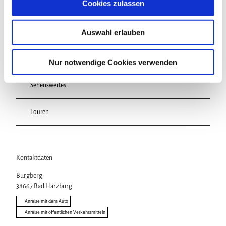
Cookies zulassen
a
In der Nähe
Auf der Karte anschauen
u
Auswahl erlauben
s
w
Veranstaltung
a
Nur notwendige Cookies verwenden
h
l
Sehenswertes
Touren
Kontaktdaten
Burgberg
38667
Bad Harzburg
Anreise mit dem Auto
Anreise mit öffentlichen Verkehrsmitteln