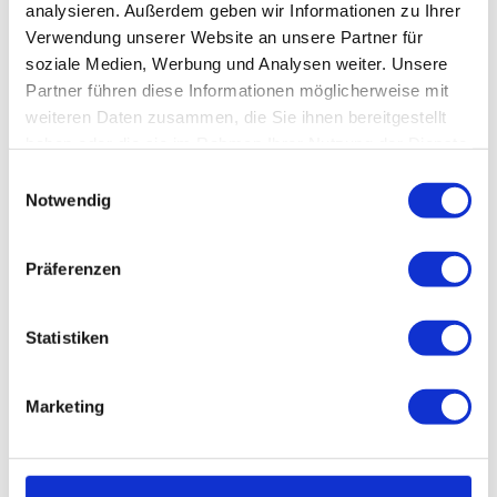
analysieren. Außerdem geben wir Informationen zu Ihrer
Verwendung unserer Website an unsere Partner für
Weitere Infos / Links
soziale Medien, Werbung und Analysen weiter. Unsere
Partner führen diese Informationen möglicherweise mit
www.baumwipfelpfad-harz.de
weiteren Daten zusammen, die Sie ihnen bereitgestellt
https://www.baumwipfelpfad-harz.de/baumschwebebahn-harz/
haben oder die sie im Rahmen Ihrer Nutzung der Dienste
gesammelt haben.
E
Notwendig
i
Lizenz (Stammdaten)
n
w
Präferenzen
i
l
Sicherheitshinweise
l
Statistiken
i
Die Alternativstrecke mit 0,7 km ist sehr steil!
g
Benutzung auf eigene Gefahr!
Marketing
u
n
g
s