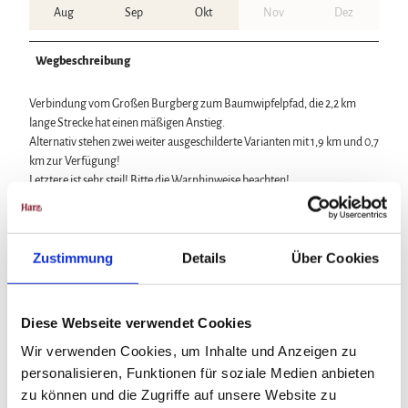
Aug
Sep
Okt
Nov
Dez
Wegbeschreibung
Verbindung vom Großen Burgberg zum Baumwipfelpfad, die 2,2 km
lange Strecke hat einen mäßigen Anstieg.
Alternativ stehen zwei weiter ausgeschilderte Varianten mit 1,9 km und 0,7
km zur Verfügung!
Letztere ist sehr steil! Bitte die Warnhinweise beachten!
Ausrüstung
Zustimmung
Details
Über Cookies
Mittleres bis Festes Schuhwerk!
Diese Webseite verwendet Cookies
Anreise & Parken
Wir verwenden Cookies, um Inhalte und Anzeigen zu
Parken
personalisieren, Funktionen für soziale Medien anbieten
Großparkplatz an der B4
zu können und die Zugriffe auf unsere Website zu