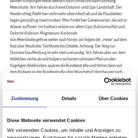
sanften Schwüngen etwas westlich nach Ührde und dann Richtung
Petershütte. Wir fahren durch eine Dolomit- und Gips-Landschaft. Der
Niederschlag fließt hier nicht mehr oberirdisch ab und die Flussbetten
liegen ganzjährig meist trocken. Man findet hier Gesteinsarten, die sich in
Wasser auflösen. Im Südharz sind es vor allem Gips (Kalziumsulfat) und
Dolomit (Kalzium-Magnesium-Karbonat).
Von Petershütte geht es weiter nach Förste, wir folgen der „Hexe“ auf dem
Rad über Neuhütte, Teichhütte bis Gittelde. Achtung: Der Weg zur
Domäne Stauffenburg ist sehr steil und sandig. Wir fahren aber vor dem
Wäldchen rechts ab und holpern auf einem schmalen Pfad um den
hügeligen Waldrücken, queren die Bundesstraße und fahren dann auf
dem Radweg an der Bundesstraße über Münchehof, Herrhausen nach
Seesen.
Wir fahren ein Stück auf der Bundesstraße 248 Richtung
Neuekrug/Hahausen. Hinter der Tankstelle queren wir die B 248 und
Zustimmung
Details
Über Cookies
fahren links Richtung Winkelsmühle, den Wegweisern folgend nach
Bornhausen. Hier fahren wir auf dem R1 nach Neuekrug/Hahausen.
Anstrengende Steigungen wie im östlichen Harzgebiet sind hier nicht zu
Diese Webseite verwendet Cookies
fahren. In leichtem Auf und Ab geht es Richtung Langelsheim, wir fahren
parallel zur Straße nach Herzog Juliushütte. Jetzt beschließen wir, doch
Wir verwenden Cookies, um Inhalte und Anzeigen zu
noch einmal eine letzte Rampe zu fahren, hoch zur Granetalsperre. Der
personalisieren, Funktionen für soziale Medien anbieten