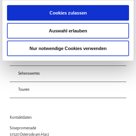
g
s
Cookies zulassen
a
u
Auswahl erlauben
s
In der Nähe
Auf der Karte anschauen
w
a
Nur notwendige Cookies verwenden
h
Veranstaltung
l
Sehenswertes
Touren
Kontaktdaten
Sösepromenade
37520
Osterode am Harz