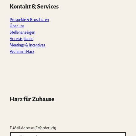
p
o
r
e
Kontakt & Services
p
k
a
m
Prospekte & Broschüren
Über uns
Stellenanzeigen
Anreise planen
Meetings & Incentives
Wohin im Harz
Harz für Zuhause
E-Mail-Adresse
(Erforderlich)