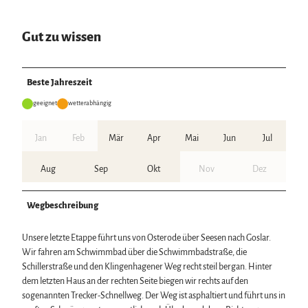
Gut zu wissen
Beste Jahreszeit
geeignet
wetterabhängig
Jan
Feb
Mär
Apr
Mai
Jun
Jul
Aug
Sep
Okt
Nov
Dez
Wegbeschreibung
Unsere letzte Etappe führt uns von Osterode über Seesen nach Goslar.
Wir fahren am Schwimmbad über die Schwimmbadstraße, die
Schillerstraße und den Klingenhagener Weg recht steil bergan. Hinter
dem letzten Haus an der rechten Seite biegen wir rechts auf den
sogenannten Trecker-Schnellweg. Der Weg ist asphaltiert und führt uns in