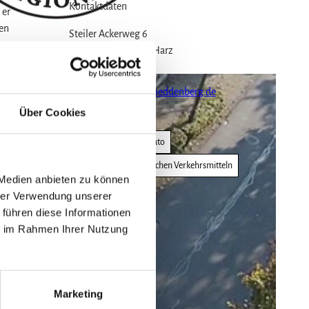
Kontaktdaten
 er
nen
Steiler Ackerweg 6
37520
Osterode am Harz
ostung
+49 5522 90540
info@hotel-zum-roeddenberg.de
Über Cookies
Website
Anreise mit dem Auto
Anreise mit öffentlichen Verkehrsmitteln
 Medien anbieten zu können
hrer Verwendung unserer
 führen diese Informationen
ie im Rahmen Ihrer Nutzung
nschauen
Marketing