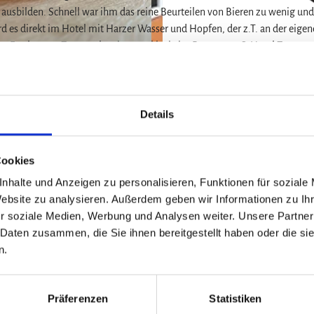
usbilden. Schnell war ihm das reine Beurteilen von Bieren zu wenig und
rd es direkt im Hotel mit Harzer Wasser und Hopfen, der z.T. an der eige
hte Fruchtnote. Zu erwerben ist es exklusiv im Restaurant & Hotel Zum
iner eignen, Harzer und weitere Biere an. Die Termine für die Bierverk
T
y
Details
p
i
z
s
Cookies
c
nhalte und Anzeigen zu personalisieren, Funktionen für soziale
h
Website zu analysieren. Außerdem geben wir Informationen zu I
H
r soziale Medien, Werbung und Analysen weiter. Unsere Partner
a
 Daten zusammen, die Sie ihnen bereitgestellt haben oder die s
r
n.
z
S
Auf der Karte a
i
Präferenzen
Statistiken
e