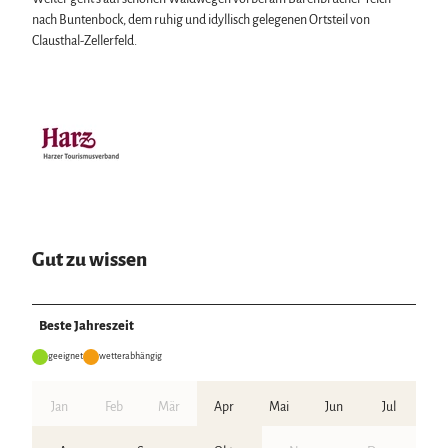
nach Buntenbock, dem ruhig und idyllisch gelegenen Ortsteil von
Clausthal-Zellerfeld.
Gut zu wissen
Beste Jahreszeit
geeignet
wetterabhängig
Jan
Feb
Mär
Apr
Mai
Jun
Jul