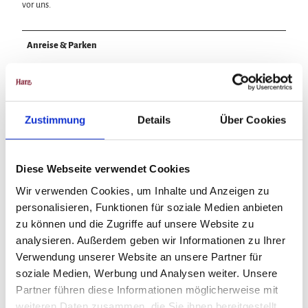
vor uns.
Anreise & Parken
Anfahrt
Osterode als Startpunkt des Harzer-Hexen-Stiegs ist mit dem PKW über
die B 243 zu ereichen. Innerhalb Osterodes orientiert man sich Richtung
Zustimmung
Details
Über Cookies
Bleichestelle.
Parken
Diese Webseite verwendet Cookies
Kostenfreie Parkmöglichkeiten findet man direkt am Start der Etappe auf
Wir verwenden Cookies, um Inhalte und Anzeigen zu
der Bleichestelle. Gegenüber der Parkplatzeinfahrt befindet sich ein extra
personalisieren, Funktionen für soziale Medien anbieten
gestalteter Torbogen als Startpunkt des Harzer-Hexen-Stiegs mit
Informationstafel.
zu können und die Zugriffe auf unsere Website zu
analysieren. Außerdem geben wir Informationen zu Ihrer
Öffentliche Verkehrsmittel
Verwendung unserer Website an unsere Partner für
soziale Medien, Werbung und Analysen weiter. Unsere
Osterode ist direkt mit der Regionalbahn zu erreichen. Der günstigste
Partner führen diese Informationen möglicherweise mit
Haltpunkt ist "Osterode Mitte"
weiteren Daten zusammen, die Sie ihnen bereitgestellt