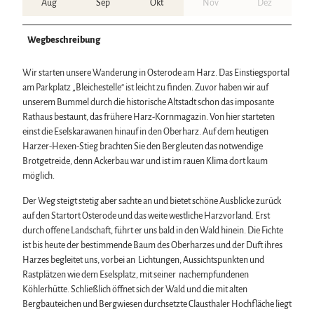
Aug
Sep
Okt
Nov
Dez
Wegbeschreibung
Wir starten unsere Wanderung in Osterode am Harz. Das Einstiegsportal
am Parkplatz „Bleichestelle“ ist leicht zu finden. Zuvor haben wir auf
unserem Bummel durch die historische Altstadt schon das imposante
Rathaus bestaunt, das frühere Harz-Kornmagazin. Von hier starteten
einst die Eselskarawanen hinauf in den Oberharz. Auf dem heutigen
Harzer-Hexen-Stieg brachten Sie den Bergleuten das notwendige
Brotgetreide, denn Ackerbau war und ist im rauen Klima dort kaum
möglich.
Der Weg steigt stetig aber sachte an und bietet schöne Ausblicke zurück
auf den Startort Osterode und das weite westliche Harzvorland. Erst
durch offene Landschaft, führt er uns bald in den Wald hinein. Die Fichte
ist bis heute der bestimmende Baum des Oberharzes und der Duft ihres
Harzes begleitet uns, vorbei an Lichtungen, Aussichtspunkten und
Rastplätzen wie dem Eselsplatz, mit seiner nachempfundenen
Köhlerhütte. Schließlich öffnet sich der Wald und die mit alten
Bergbauteichen und Bergwiesen durchsetzte Clausthaler Hochfläche liegt