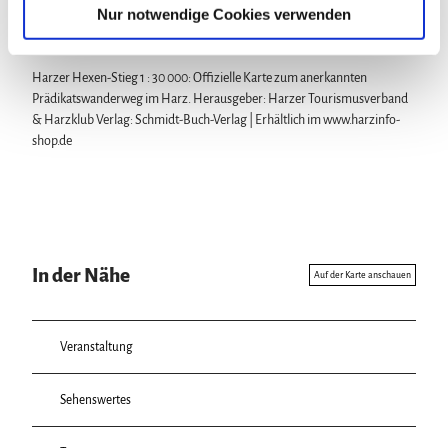
a
Nur notwendige Cookies verwenden
Karte
h
l
Harzer Hexen-Stieg 1 : 30 000: Offizielle Karte zum anerkannten
Prädikatswanderweg im Harz. Herausgeber: Harzer Tourismusverband
& Harzklub Verlag: Schmidt-Buch-Verlag | Erhältlich im www.harzinfo-
shop.de
In der Nähe
Auf der Karte anschauen
Veranstaltung
Sehenswertes