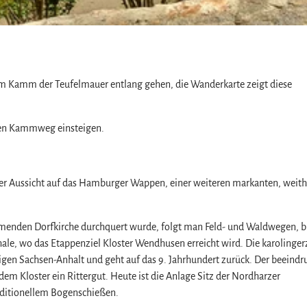
m Kamm der Teufelmauer entlang gehen, die Wanderkarte zeigt diese
 den Kammweg einsteigen.
ner Aussicht auf das Hamburger Wappen, einer weiteren markanten, weith
nden Dorfkirche durchquert wurde, folgt man Feld- und Waldwegen, bi
ale, wo das Etappenziel Kloster Wendhusen erreicht wird. Die karolingerz
igen Sachsen-Anhalt und geht auf das 9. Jahrhundert zurück. Der beeind
dem Kloster ein Rittergut. Heute ist die Anlage Sitz der Nordharzer
raditionellem Bogenschießen.