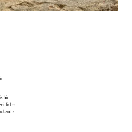
in
s hin
eitliche
ruckende