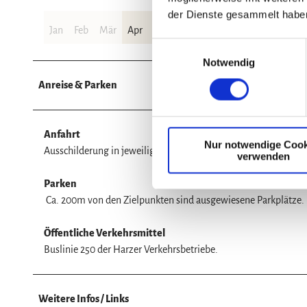
der Dienste gesammelt habe
Jan
Feb
Mär
Apr
Mai
Jun
Jul
Aug
Sep
Okt
E
Notwendig
i
n
Anreise & Parken
w
i
l
Anfahrt
Nur notwendige Cook
l
Ausschilderung in jeweiligen Orten folgen.
verwenden
i
g
Parken
u
Ca. 200m von den Zielpunkten sind ausgewiesene Parkplätze.
n
g
Öffentliche Verkehrsmittel
s
Buslinie 250 der Harzer Verkehrsbetriebe.
a
u
s
Weitere Infos / Links