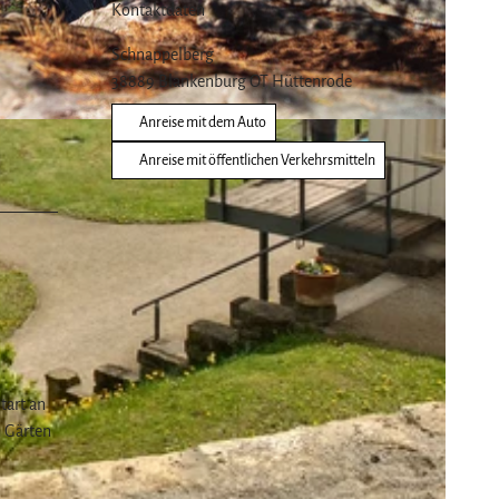
Kontaktdaten
Schnappelberg
38889
Blankenburg OT Hüttenrode
Anreise mit dem Auto
|
CC-BY
Anreise mit öffentlichen Verkehrsmitteln
tart an
n Gärten