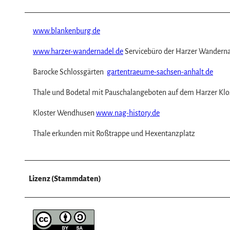
w
a
h
www.blankenburg.de
l
www.harzer-wandernadel.de
Servicebüro der Harzer Wandernad
Barocke Schlossgärten
gartentraeume-sachsen-anhalt.de
Thale und Bodetal mit Pauschalangeboten auf dem Harzer K
Kloster Wendhusen
www.nag-history.de
Thale erkunden mit Roßtrappe und Hexentanzplatz
Lizenz (Stammdaten)