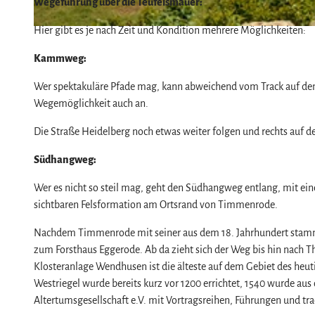
Wegeführung über die Teufelsmauer:
Hier gibt es je nach Zeit und Kondition mehrere Möglichkeiten:
© Annette Frank, Harz: Magische Gebirgswelt |
CC-BY
Kammweg:
Wer spektakuläre Pfade mag, kann abweichend vom Track auf de
Wegemöglichkeit auch an.
Die Straße Heidelberg noch etwas weiter folgen und rechts auf
Südhangweg:
Wer es nicht so steil mag, geht den Südhangweg entlang, mit ei
sichtbaren Felsformation am Ortsrand von Timmenrode.
Nachdem Timmenrode mit seiner aus dem 18. Jahrhundert stamme
zum Forsthaus Eggerode. Ab da zieht sich der Weg bis hin nach Th
Klosteranlage Wendhusen ist die älteste auf dem Gebiet des heut
Westriegel wurde bereits kurz vor 1200 errichtet, 1540 wurde aus 
Altertumsgesellschaft e.V. mit Vortragsreihen, Führungen und t